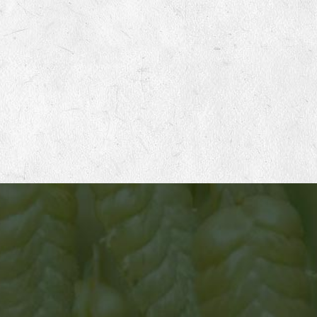
ATELIER 1
Mise en place des productions de semences
Germinance travaille avec un réseau d’une cinquantaine
de productrices et producteurs français en agriculture
biologique, sur des petites fermes à taille humaine. Chaque
hiver nous établissons en concertation avec eux le
planning de nos productions pour les 2 années à venir.
Nous adaptons notre demande selon leurs souhaits et
leurs possibilités. Nous privilégions une relation d’égale à
égale, basée sur le respect, les échanges et l’entraide.
Nous visons une rémunération la plus élevée possible pour
leur travail afin de pérenniser leur ferme et d’améliorer leur
cadre de vie.