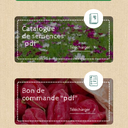
Catalogue
de semences
"pdf"
Télécharger
Bon de
commande "pdf"
Télécharger