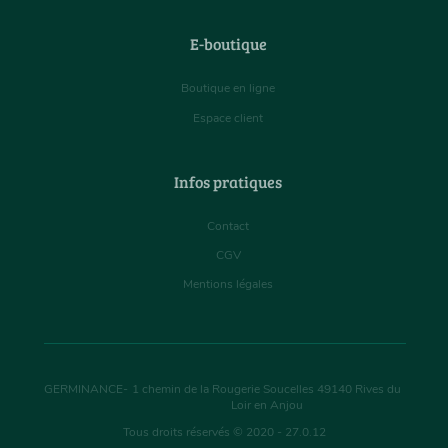
E-boutique
Boutique en ligne
Espace client
Infos pratiques
Contact
CGV
Mentions légales
GERMINANCE
-
1 chemin de la Rougerie Soucelles
49140
Rives du
Loir en Anjou
Tous droits réservés © 2020 - 27.0.12