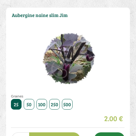
Aubergine naine slim Jim
Graines
1000
25
50
100
250
500
1000
25
50
100
250
2.00 €