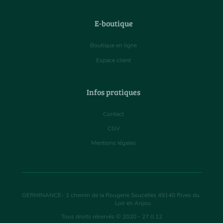
E-boutique
Boutique en ligne
Espace client
Infos pratiques
Contact
CGV
Mentions légales
GERMINANCE
-
1 chemin de la Rougerie Soucelles
49140
Rives du
Loir en Anjou
Tous droits réservés © 2020 - 27.0.12