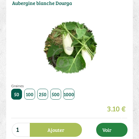
Aubergine blanche Dourga
Graines
50
100
250
500
1000
3.10 €
Ajouter
Voir