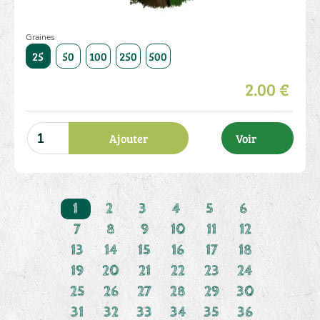
Graines
1000
25
50
100
250
500
1000
25
50
100
250
2.00 €
Ajouter
Voir
1
2
3
4
5
6
7
8
9
10
11
12
13
14
15
16
17
18
19
20
21
22
23
24
25
26
27
28
29
30
31
32
33
34
35
36