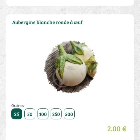
Aubergine blanche ronde à œuf
Graines
1000
25
50
100
250
500
1000
25
50
100
250
2.00 €