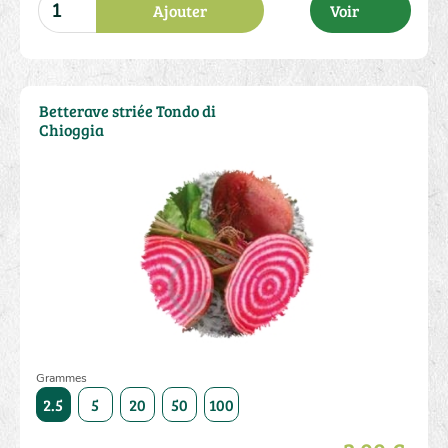
Ajouter
Voir
Betterave striée Tondo di
Chioggia
Grammes
5000
2.5
5
20
50
100
250
500
1000
5000
2.5