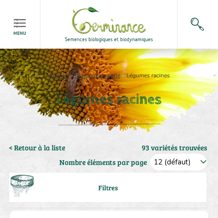
Accueil
>
Boutique en ligne
>
Légumes racines
Légumes racines
< Retour à la liste
93 variétés trouvées
Nombre éléments par page
Filtres