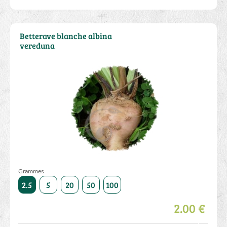
Betterave blanche albina
vereduna
Grammes
500
2.5
5
20
50
100
250
500
2.5
5
20
2.00 €