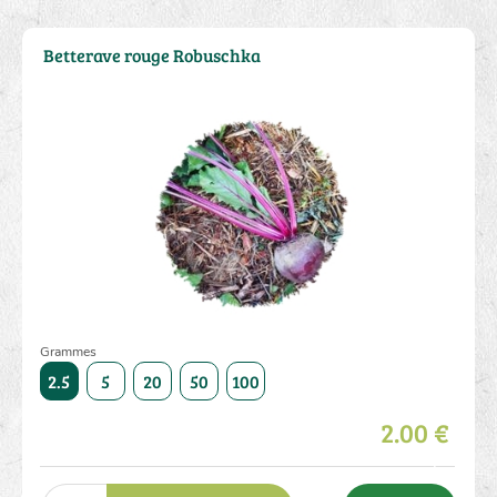
Betterave rouge Robuschka
Grammes
5000
2.5
5
20
50
100
250
500
1000
5000
2.5
2.00 €