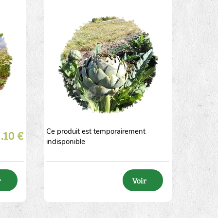
Ce produit est temporairement
.10 €
2
5
10
20
50
indisponible
r
Voir