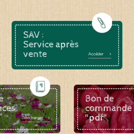
SAV :
Service après
vente
Accéder
e
Bon de
nces
commande
"pdf"
Télécharger