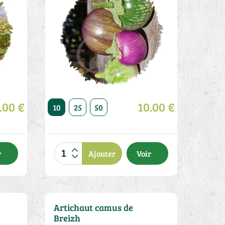
.00 €
10.00 €
20
50
10
25
50
r
Ajouter
Voir
Artichaut camus de
Breizh