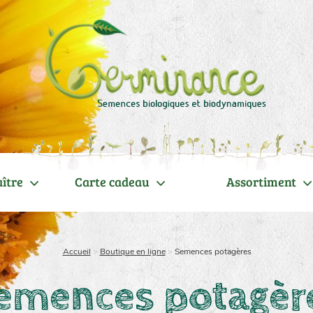
ître
Carte cadeau
Assortiment
Accueil
>
Boutique en ligne
>
Semences potagères
emences potagèr