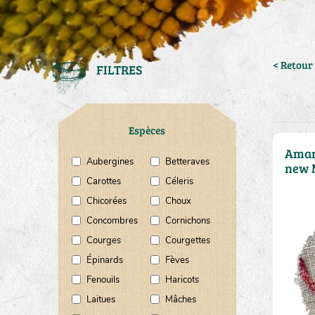
< Retour 
FILTRES
Espèces
Amar
Aubergines
Betteraves
new 
Carottes
Céleris
Chicorées
Choux
Concombres
Cornichons
Courges
Courgettes
Épinards
Fèves
Fenouils
Haricots
Laitues
Mâches