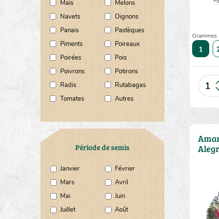
Maïs
Melons
Navets
Oignons
Panais
Pastèques
Grammes
Piments
Poireaux
10
20
50
1
Poirées
Pois
Poivrons
Potirons
Radis
Rutabagas
Tomates
Autres
Amar
Période de semis
Alegr
Janvier
Février
Mars
Avril
Mai
Juin
Juillet
Août