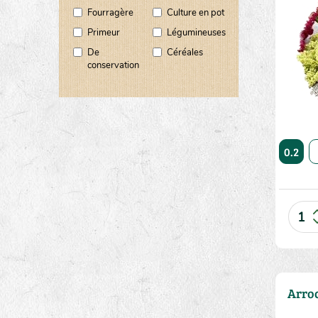
Fourragère
Culture en pot
Primeur
Légumineuses
De
Céréales
conservation
10
20
50
0.2
Arro