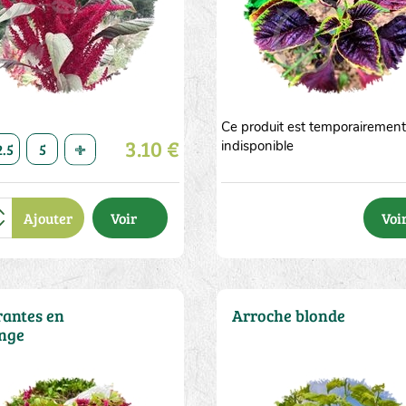
Ce produit est temporairemen
10
3.10 €
indisponible
2.5
5
10
20
50
1
2.5
5
10
20
50
Ajouter
Voir
Voi
antes en
Arroche blonde
nge