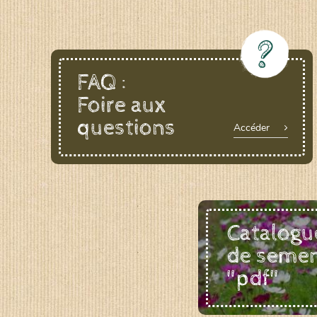
FAQ :
Foire aux
questions
Accéder
Catalogu
de seme
"pdf"