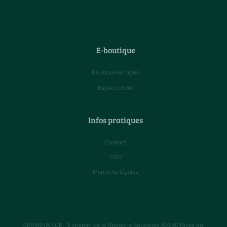
E-boutique
Boutique en ligne
Espace client
Infos pratiques
Contact
CGV
Mentions légales
GERMINANCE
-
1 chemin de la Rougerie Soucelles
49140
Rives du