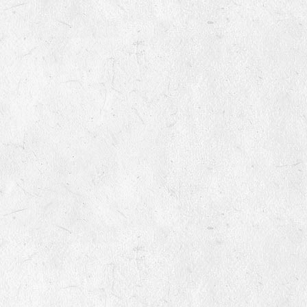
variétés non inscrites au
catalogue officiel ?
9
Quels sont le montant des
frais de port
8
Mes semences germeront-
elles encore l'année
prochaine ?
9
Qu’est-ce qu’une variété non
inscrite ?
10
Pourquoi vendez-vous des
semences non inscrites au
catalogue officiel ?