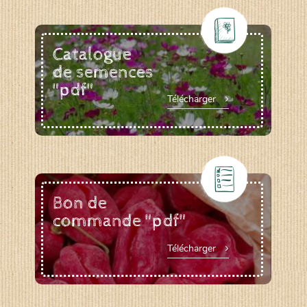
Catalogue
de semences
"pdf"
Télécharger
Bon de
commande "pdf"
Télécharger