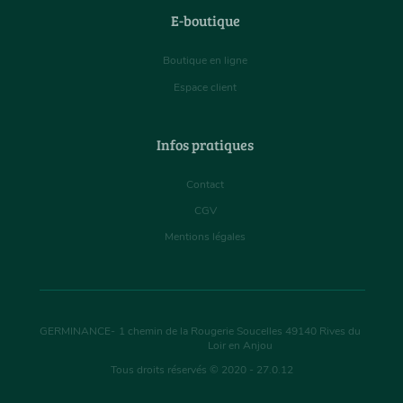
E-boutique
Boutique en ligne
Espace client
Infos pratiques
Contact
CGV
Mentions légales
GERMINANCE
-
1 chemin de la Rougerie Soucelles
49140
Rives du
Loir en Anjou
Tous droits réservés © 2020 - 27.0.12