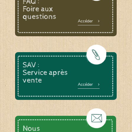
FAQ :
Foire aux
questions
Le YOGA ou le BAIN DE GONG, animée par
Accéder
Anne DEVOUGE
Un ATELIER PRATIQUE ET THEORIQUE
autour du jardinage, biodynamie, la graine…
La RANDONNEE PEDESTRE pour profiter des
chemins bucoliques des environs
Et d’autres activités diverses : cuisine,
vannerie, inventaires sur notre domaine avec
SAV :
un expert de la LPO, géobiologie…
Service après
vente
Accéder
Nous