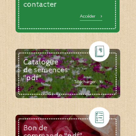
contacter
Accéder
Catalogue
de semences
"pdf"
Télécharger
Bon de
commande "pdf"