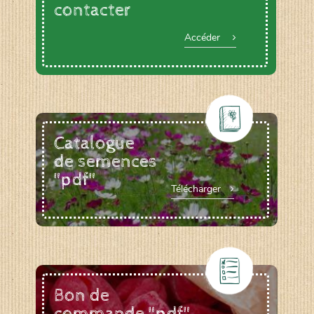
contacter
Accéder
Catalogue
de semences
"pdf"
Télécharger
Bon de
commande "pdf"