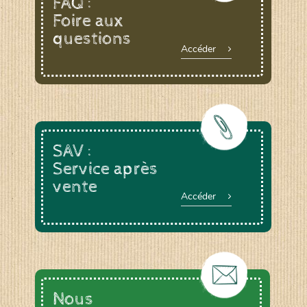
FAQ :
Foire aux
questions
Le YOGA ou le BAIN DE GONG, animée par
Accéder
Anne DEVOUGE
Un ATELIER PRATIQUE ET THEORIQUE
autour du jardinage, biodynamie, la graine…
La RANDONNEE PEDESTRE pour profiter des
chemins bucoliques des environs
Et d’autres activités diverses : cuisine,
vannerie, inventaires sur notre domaine avec
SAV :
un expert de la LPO, géobiologie…
Service après
vente
Accéder
Nous