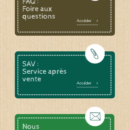
FAQ :
Foire aux
questions
Le YOGA ou le BAIN DE GONG, animée par
Accéder
Anne DEVOUGE
Un ATELIER PRATIQUE ET THEORIQUE
autour du jardinage, biodynamie, la graine…
La RANDONNEE PEDESTRE pour profiter des
chemins bucoliques des environs
Et d’autres activités diverses : cuisine,
vannerie, inventaires sur notre domaine avec
SAV :
un expert de la LPO, géobiologie…
Service après
vente
Accéder
Nous