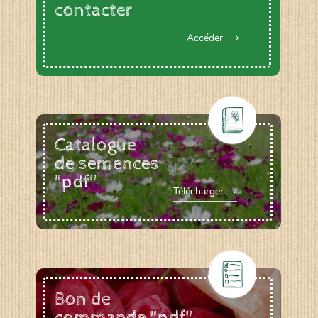
contacter
Accéder
Catalogue
de semences
"pdf"
Télécharger
Bon de
commande "pdf"