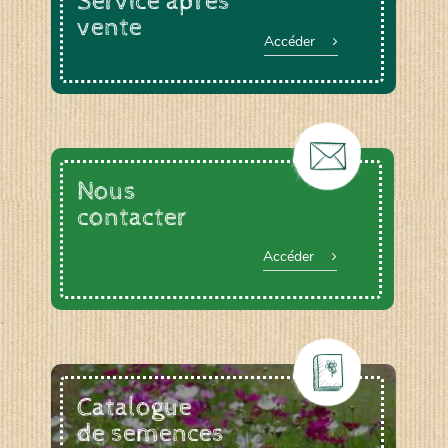
Service après
vente
Accéder
Le YOGA ou le BAIN DE GONG, animée par
Anne DEVOUGE
Un ATELIER PRATIQUE ET THEORIQUE
autour du jardinage, biodynamie, la graine…
La RANDONNEE PEDESTRE pour profiter des
chemins bucoliques des environs
Nous
Et d’autres activités diverses : cuisine,
vannerie, inventaires sur notre domaine avec
contacter
un expert de la LPO, géobiologie…
Accéder
Catalogue
de semences