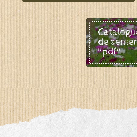
Catalogu
de seme
"pdf"