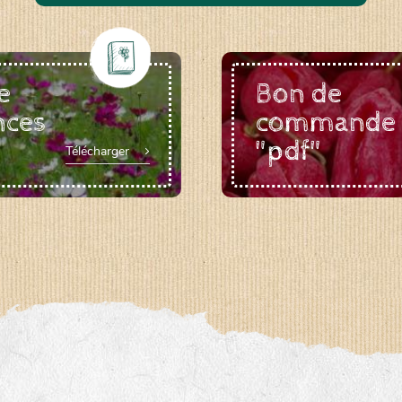
e
Bon de
nces
commande
"pdf"
Télécharger