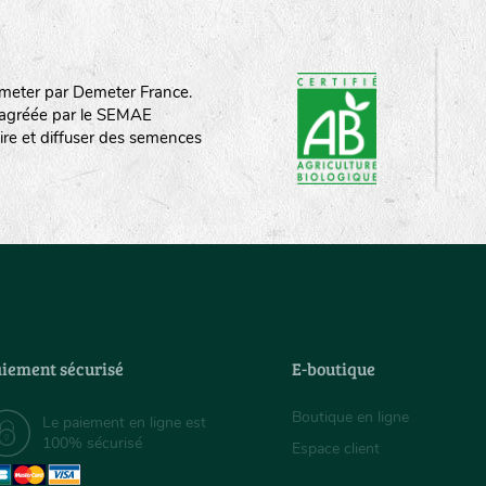
meter par Demeter France.
st agréée par le SEMAE
ire et diffuser des semences
iement sécurisé
E-boutique
Boutique en ligne
Le paiement en ligne est
100% sécurisé
Espace client