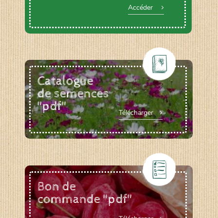
Accéder
Catalogue
de semences
"pdf"
Télécharger
Bon de
commande "pdf"