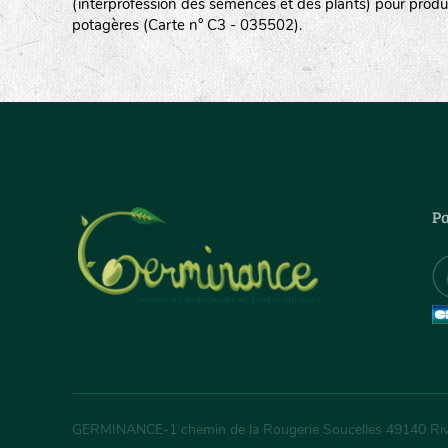
(interprofession des semences et des plants) pour produ
potagères (Carte n° C3 - 035502).
Pa
GERMINANCE
-
1 chemin de la Rougerie Soucelles
49140
Ri