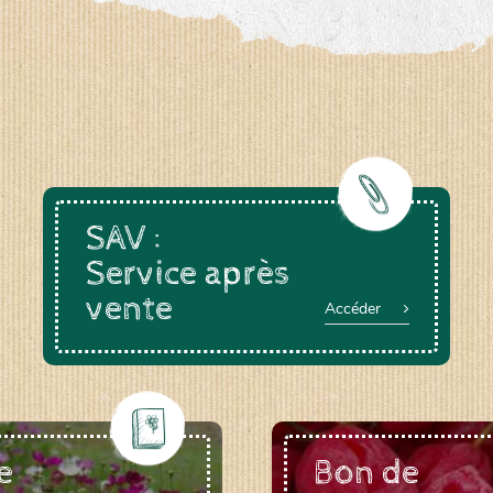
a-rheinau.ch
SAV :
Service après
vente
Accéder
e
Bon de