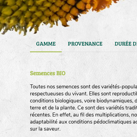
GAMME
PROVENANCE
DURÉE D
Semences BIO
Toutes nos semences sont des variétés-populat
respectueuses du vivant. Elles sont reproducti
conditions biologiques, voire biodynamiques, d
haies
terre et de la plante. Ce sont des variétés tra
zone sauvage
récentes. En effet, au fil des multiplications, n
adaptabilité aux conditions pédoclimatiques act
mare
sur la saveur.