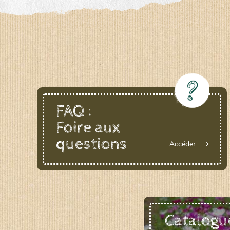
LE BIAU GERME (LBG)
www.biaugerme.com
SATIVA RHEINAU (SAD)
www.sativ
SEMAILLES (SEM)
www.semaille.com
FAQ :
Foire aux
questions
Accéder
Catalogu