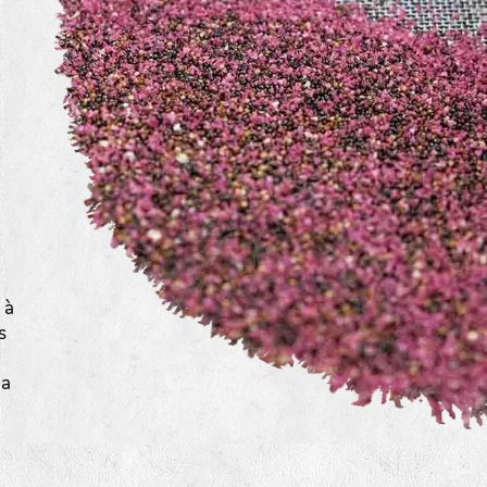
a
 à
s
la