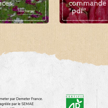
nces
commande
"pdf"
Télécharger
meter par Demeter France.
st agréée par le SEMAE