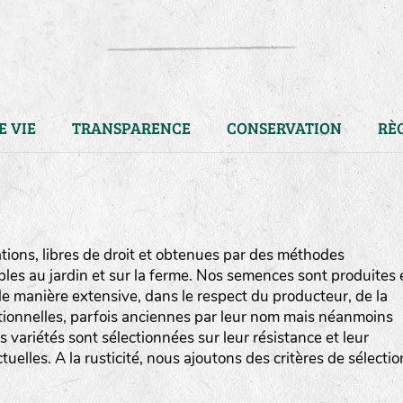
E VIE
TRANSPARENCE
CONSERVATION
RÈ
ions, libres de droit et obtenues par des méthodes
bles au jardin et sur la ferme. Nos semences sont produites 
e manière extensive, dans le respect du producteur, de la
ditionnelles, parfois anciennes par leur nom mais néanmoins
os variétés sont sélectionnées sur leur résistance et leur
uelles. A la rusticité, nous ajoutons des critères de sélectio
LA RÉFÉRENCE :
F
BEL
20BPA1A (en haut à gauche
F : Fleurs.