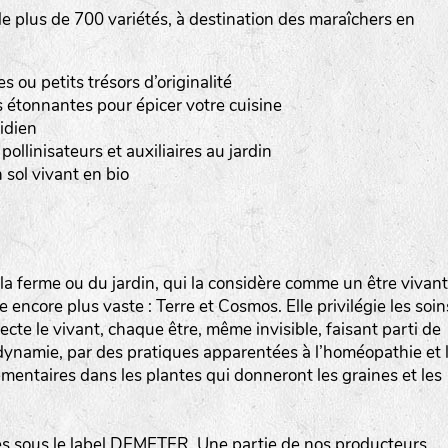
 plus de 700 variétés, à destination des maraîchers en
Les autres catégories étant :
E
: Engrais vert
ou petits trésors d’originalité
L
: Légumes
 étonnantes pour épicer votre cuisine
A
: Aromatiques
idien
pollinisateurs et auxiliaires au jardin
BEL : Code de la variété
(Ici Belle de nuit)
 sol vivant en bio
20 : Année de récolte
(ici 2020)
BPA : Initiales du producteur ou du fournisseur de l
semence.
a ferme ou du jardin, qui la considère comme un être vivant
encore plus vaste : Terre et Cosmos. Elle privilégie les soin
1 : Numéro d’ordre du lot
specte le vivant, chaque être, même invisible, faisant parti de
A : Sans calibre.
iodynamie, par des pratiques apparentées à l’homéopathie et 
mentaires dans les plantes qui donneront les graines et les
G
: Gros
M
: Moyen calibre
P
: Petit calibre
 sous le label DEMETER. Une partie de nos producteurs