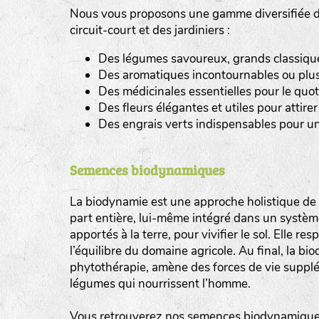
Nous vous proposons une gamme diversifiée de
tas de compost
circuit-court et des jardiniers :
Des légumes savoureux, grands classiques 
fleurs
Des aromatiques incontournables ou plus
animaux domestiques
Des médicinales essentielles pour le quot
Des fleurs élégantes et utiles pour attirer 
animaux sauvages
Des engrais verts indispensables pour un
biodiversité cultivée
Semences biodynamiques
La biodynamie est une approche holistique de l
part entière, lui-même intégré dans un système 
apportés à la terre, pour vivifier le sol. Elle re
l’équilibre du domaine agricole. Au final, la b
phytothérapie, amène des forces de vie supplé
légumes qui nourrissent l’homme.
Vous retrouverez nos semences biodynamiques