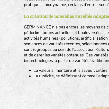
pratique la biodynamie, certains d’entre eux 
La création de nouvelles variétés adaptée
GERMINANCE n’a pas encore les moyens de cré
BINGENHEIMER SAATGUT (BGH)
pédoclimatiques actuelles (et bouleversées !) 
Légumes feuilles
activités humaines (pollutions, artificialisatio
DE BOLSTER (DBO)
semences de variétés récentes, sélectionnées 
www.bolst
sont regroupés au sein de l'association Kultursa
Légumes racines
GRAINE DEL PAÏS (GDP)
et de gérer les variétés obtenues. Ces variété
Plantes aromatiques
biotechnologies, à partir de variétés traditionn
www.grainesdelpais.com
La valeur alimentaire et la saveur, critère
JARDIN EN’VIE (JEV)
La rusticité, se définissant comme l'adap
LA BOITE A GRAINES (LBAG)
www.laboiteagraines.
L’AUBEPIN (PDO)