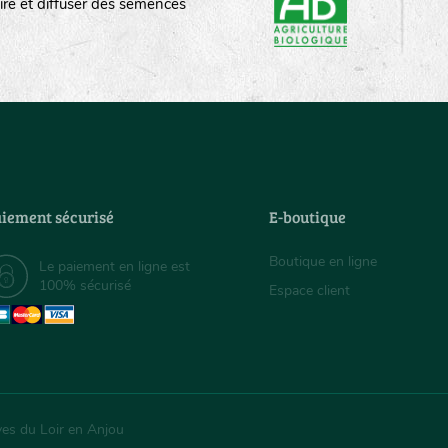
ire et diffuser des semences
iement sécurisé
E-boutique
Boutique en ligne
Le paiement en ligne est
100% sécurisé
Espace client
ves du Loir en Anjou