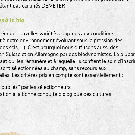
n’étant pas certifiés DEMETER.
s à la bio
er de nouvelles variétés adaptées aux conditions
et à notre environnement évoluant sous la pression des
www.bingenheimersaatgut.de
n des sols, …). C’est pourquoi nous diffusons aussi des
en Suisse et en Allemagne par des biodynamistes. La plupar
er.nl
at qui les rémunère et à laquelle ils confient le soin d’inscri
s sont sélectionnées au champ, sans recours aux
elles. Les critères pris en compte sont essentiellement :
 "oubliés" par les sélectionneurs
tation à la bonne conduite biologique des cultures
com
www.aubepin.fr