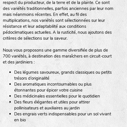
respect du producteur, de la terre et de la plante. Ce sont
des variétés traditionnelles, parfois anciennes par leur nom
haies
mais néanmoins récentes. En effet, au fil des
multiplications, nos variétés sont sélectionnées sur leur
zone sauvage
résistance et leur adaptabilité aux conditions
pédoclimatiques actuelles. A la rusticité, nous ajoutons des
critères de sélections sur la saveur.
mare
Nous vous proposons une gamme diversifiée de plus de
700 variétés, à destination des maraîchers en circuit-court
et des jardiniers :
Des légumes savoureux, grands classiques ou petits
tas de compost
trésors d’originalité
Des aromatiques incontournables ou plus
étonnantes pour épicer votre cuisine
Des médicinales essentielles pour le quotidien
fleurs
Des fleurs élégantes et utiles pour attirer
pollinisateurs et auxiliaires au jardin
animaux domestiques
Des engrais verts indispensables pour un sol vivant
en bio