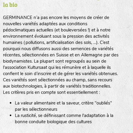
la bio
BPA : Initiales du producteur ou du fournisseur de la
semence.
GERMINANCE n’a pas encore les moyens de créer de
BINGENHEIMER SAATGUT (BGH)
nouvelles variétés adaptées aux conditions
1 : Numéro d’ordre du lot
pédoclimatiques actuelles (et bouleversées !) et à notre
A : Sans calibre.
environnement évoluant sous la pression des activités
www.bingenheimersaatgut.de
humaines (pollutions, artificialisation des sols, …). C’est
DE BOLSTER (DBO)
pourquoi nous diffusons aussi des semences de variétés
G
: Gros
Légumes feuilles
récentes, sélectionnées en Suisse et en Allemagne par des
M
: Moyen calibre
www.bolster.nl
biodynamistes. La plupart sont regroupés au sein de
P
: Petit calibre
GRAINE DEL PAÏS (GDP)
l'association Kultursaat qui les rémunère et à laquelle ils
confient le soin d’inscrire et de gérer les variétés obtenues.
Ces variétés sont sélectionnées au champ, sans recours
aux biotechnologies, à partir de variétés traditionnelles.
www.grainesdelpais.com
Légumes racines
Les critères pris en compte sont essentiellement :
JARDIN EN’VIE (JEV)
La valeur alimentaire et la saveur, critère "oubliés"
Plantes aromatiques
par les sélectionneurs
La rusticité, se définissant comme l'adaptation à la
bonne conduite biologique des cultures
LA BOITE A GRAINES (LBAG)