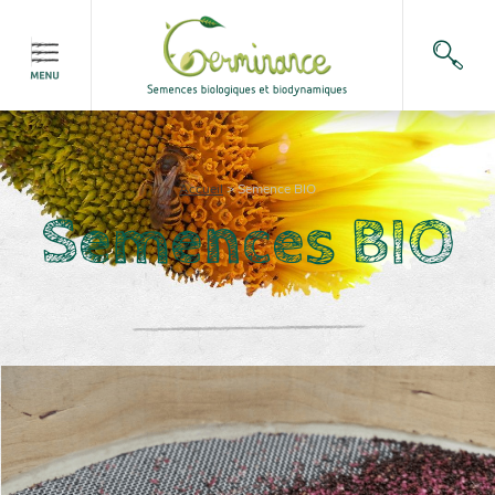
Accueil
>
Semence BIO
Semences BIO