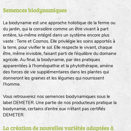
Semences biodynamiques
animaux sauvages
biodiversité cultivée
La biodynamie est une approche holistique de la ferme ou
du jardin, qui la considère comme un être vivant à part
entière, lui-même intégré dans un système encore plus
vaste : Terre et Cosmos. Elle privilégie les soins apportés à
la terre, pour vivifier le sol. Elle respecte le vivant, chaque
être, même invisible, faisant parti de l’équilibre du domaine
agricole. Au final, la biodynamie, par des pratiques
LA RÉFÉRENCE :
F
BEL
20BPA1A (en haut à gauche)
apparentées à l’homéopathie et la phytothérapie, amène
des forces de vie supplémentaires dans les plantes qui
F : Fleurs.
donneront les graines et les légumes qui nourrissent
Les autres catégories étant :
l’homme.
E
: Engrais vert
Vous retrouverez nos semences biodynamiques sous le
L
: Légumes
label DEMETER. Une partie de nos producteurs pratique la
A
: Aromatiques
biodynamie, certains d’entre eux n’étant pas certifiés
DEMETER.
BEL : Code de la variété
(Ici Belle de nuit)
20 : Année de récolte
(ici 2020)
La création de nouvelles variétés adaptées à