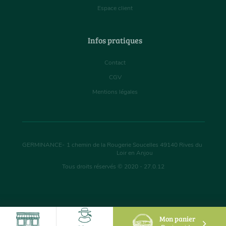
Espace client
Infos pratiques
Contact
CGV
Mentions légales
GERMINANCE
-
1 chemin de la Rougerie Soucelles
49140
Rives du
Loir en Anjou
Tous droits réservés © 2020 - 27.0.12
Mon panier