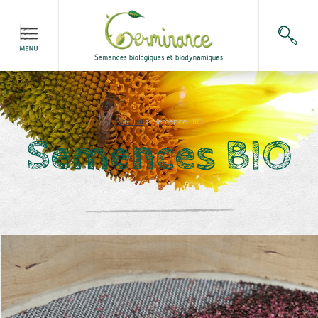
Accueil
>
Semence BIO
Semences BIO