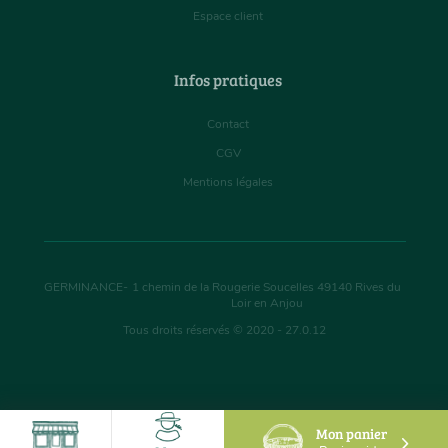
Espace client
Infos pratiques
Contact
CGV
Mentions légales
GERMINANCE
-
1 chemin de la Rougerie Soucelles
49140
Rives du
Loir en Anjou
Tous droits réservés © 2020 - 27.0.12
Mon panier