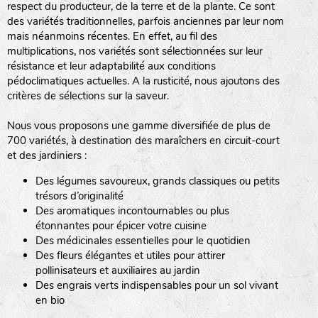
respect du producteur, de la terre et de la plante. Ce sont
des variétés traditionnelles, parfois anciennes par leur nom
haies
mais néanmoins récentes. En effet, au fil des
multiplications, nos variétés sont sélectionnées sur leur
zone sauvage
résistance et leur adaptabilité aux conditions
pédoclimatiques actuelles. A la rusticité, nous ajoutons des
critères de sélections sur la saveur.
mare
Nous vous proposons une gamme diversifiée de plus de
700 variétés, à destination des maraîchers en circuit-court
et des jardiniers :
Des légumes savoureux, grands classiques ou petits
tas de compost
trésors d’originalité
Des aromatiques incontournables ou plus
étonnantes pour épicer votre cuisine
Des médicinales essentielles pour le quotidien
fleurs
Des fleurs élégantes et utiles pour attirer
pollinisateurs et auxiliaires au jardin
animaux domestiques
Des engrais verts indispensables pour un sol vivant
en bio