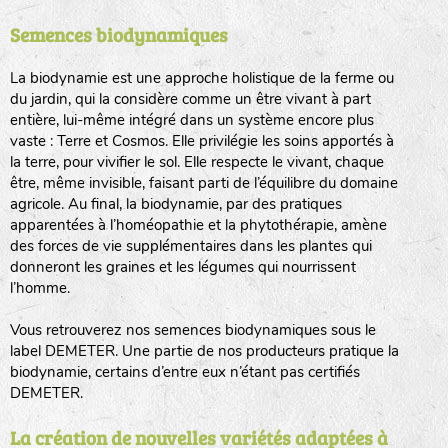
Semences biodynamiques
animaux sauvages
biodiversité cultivée
La biodynamie est une approche holistique de la ferme ou
du jardin, qui la considère comme un être vivant à part
entière, lui-même intégré dans un système encore plus
vaste : Terre et Cosmos. Elle privilégie les soins apportés à
la terre, pour vivifier le sol. Elle respecte le vivant, chaque
être, même invisible, faisant parti de l’équilibre du domaine
agricole. Au final, la biodynamie, par des pratiques
LA RÉFÉRENCE :
F
BEL
20BPA1A (en haut à gauche)
apparentées à l’homéopathie et la phytothérapie, amène
des forces de vie supplémentaires dans les plantes qui
F : Fleurs.
donneront les graines et les légumes qui nourrissent
Les autres catégories étant :
l’homme.
E
: Engrais vert
Vous retrouverez nos semences biodynamiques sous le
L
: Légumes
label DEMETER. Une partie de nos producteurs pratique la
A
: Aromatiques
biodynamie, certains d’entre eux n’étant pas certifiés
DEMETER.
BEL : Code de la variété
(Ici Belle de nuit)
20 : Année de récolte
(ici 2020)
La création de nouvelles variétés adaptées à