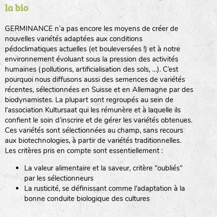
la bio
BPA : Initiales du producteur ou du fournisseur de la
semence.
GERMINANCE n’a pas encore les moyens de créer de
BINGENHEIMER SAATGUT (BGH)
nouvelles variétés adaptées aux conditions
1 : Numéro d’ordre du lot
pédoclimatiques actuelles (et bouleversées !) et à notre
A : Sans calibre.
environnement évoluant sous la pression des activités
www.bingenheimersaatgut.de
humaines (pollutions, artificialisation des sols, …). C’est
DE BOLSTER (DBO)
pourquoi nous diffusons aussi des semences de variétés
G
: Gros
Légumes feuilles
récentes, sélectionnées en Suisse et en Allemagne par des
M
: Moyen calibre
www.bolster.nl
biodynamistes. La plupart sont regroupés au sein de
P
: Petit calibre
GRAINE DEL PAÏS (GDP)
l'association Kultursaat qui les rémunère et à laquelle ils
confient le soin d’inscrire et de gérer les variétés obtenues.
Ces variétés sont sélectionnées au champ, sans recours
aux biotechnologies, à partir de variétés traditionnelles.
www.grainesdelpais.com
Légumes racines
Les critères pris en compte sont essentiellement :
JARDIN EN’VIE (JEV)
La valeur alimentaire et la saveur, critère "oubliés"
Plantes aromatiques
par les sélectionneurs
La rusticité, se définissant comme l'adaptation à la
bonne conduite biologique des cultures
LA BOITE A GRAINES (LBAG)