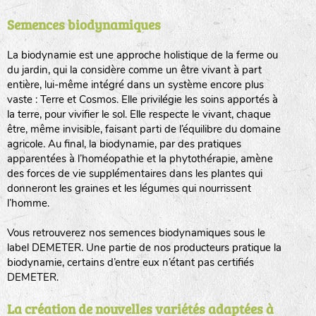
Semences biodynamiques
animaux sauvages
biodiversité cultivée
La biodynamie est une approche holistique de la ferme ou
du jardin, qui la considère comme un être vivant à part
entière, lui-même intégré dans un système encore plus
vaste : Terre et Cosmos. Elle privilégie les soins apportés à
la terre, pour vivifier le sol. Elle respecte le vivant, chaque
être, même invisible, faisant parti de l’équilibre du domaine
agricole. Au final, la biodynamie, par des pratiques
LA RÉFÉRENCE :
F
BEL
20BPA1A (en haut à gauche)
apparentées à l’homéopathie et la phytothérapie, amène
des forces de vie supplémentaires dans les plantes qui
F : Fleurs.
donneront les graines et les légumes qui nourrissent
Les autres catégories étant :
l’homme.
E
: Engrais vert
Vous retrouverez nos semences biodynamiques sous le
L
: Légumes
label DEMETER. Une partie de nos producteurs pratique la
A
: Aromatiques
biodynamie, certains d’entre eux n’étant pas certifiés
DEMETER.
BEL : Code de la variété
(Ici Belle de nuit)
20 : Année de récolte
(ici 2020)
La création de nouvelles variétés adaptées à