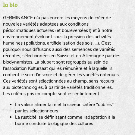
la bio
BPA : Initiales du producteur ou du fournisseur de la
semence.
GERMINANCE n’a pas encore les moyens de créer de
BINGENHEIMER SAATGUT (BGH)
nouvelles variétés adaptées aux conditions
1 : Numéro d’ordre du lot
pédoclimatiques actuelles (et bouleversées !) et à notre
A : Sans calibre.
environnement évoluant sous la pression des activités
www.bingenheimersaatgut.de
humaines (pollutions, artificialisation des sols, …). C’est
DE BOLSTER (DBO)
pourquoi nous diffusons aussi des semences de variétés
G
: Gros
Légumes feuilles
récentes, sélectionnées en Suisse et en Allemagne par des
M
: Moyen calibre
www.bolster.nl
biodynamistes. La plupart sont regroupés au sein de
P
: Petit calibre
GRAINE DEL PAÏS (GDP)
l'association Kultursaat qui les rémunère et à laquelle ils
confient le soin d’inscrire et de gérer les variétés obtenues.
Ces variétés sont sélectionnées au champ, sans recours
aux biotechnologies, à partir de variétés traditionnelles.
www.grainesdelpais.com
Légumes racines
Les critères pris en compte sont essentiellement :
JARDIN EN’VIE (JEV)
La valeur alimentaire et la saveur, critère "oubliés"
Plantes aromatiques
par les sélectionneurs
La rusticité, se définissant comme l'adaptation à la
bonne conduite biologique des cultures
LA BOITE A GRAINES (LBAG)