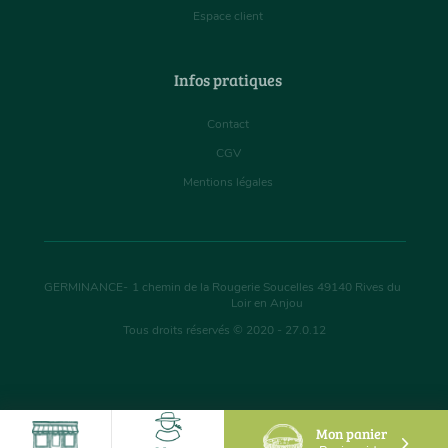
Espace client
Infos pratiques
Contact
CGV
Mentions légales
GERMINANCE
-
1 chemin de la Rougerie Soucelles
49140
Rives du
Loir en Anjou
Tous droits réservés © 2020 - 27.0.12
Mon panier