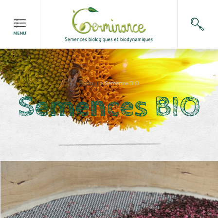
Accueil
>
Semence BIO
Semences BIO