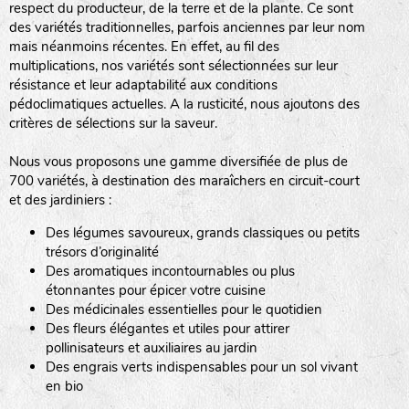
respect du producteur, de la terre et de la plante. Ce sont
des variétés traditionnelles, parfois anciennes par leur nom
haies
mais néanmoins récentes. En effet, au fil des
multiplications, nos variétés sont sélectionnées sur leur
zone sauvage
résistance et leur adaptabilité aux conditions
pédoclimatiques actuelles. A la rusticité, nous ajoutons des
critères de sélections sur la saveur.
mare
Nous vous proposons une gamme diversifiée de plus de
700 variétés, à destination des maraîchers en circuit-court
et des jardiniers :
Des légumes savoureux, grands classiques ou petits
tas de compost
trésors d’originalité
Des aromatiques incontournables ou plus
étonnantes pour épicer votre cuisine
Des médicinales essentielles pour le quotidien
fleurs
Des fleurs élégantes et utiles pour attirer
pollinisateurs et auxiliaires au jardin
animaux domestiques
Des engrais verts indispensables pour un sol vivant
en bio