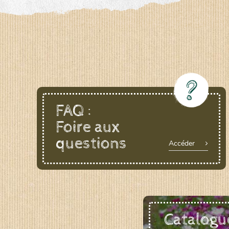
LE BIAU GERME (LBG)
www.biaugerme.com
SATIVA RHEINAU (SAD)
www.sativ
SEMAILLES (SEM)
www.semaille.com
FAQ :
Foire aux
questions
Accéder
Catalogu