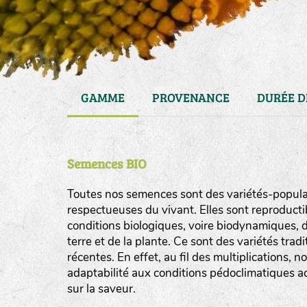
GAMME
PROVENANCE
DURÉE D
Semences BIO
Toutes nos semences sont des variétés-populat
respectueuses du vivant. Elles sont reproducti
conditions biologiques, voire biodynamiques, d
haies
terre et de la plante. Ce sont des variétés tra
zone sauvage
récentes. En effet, au fil des multiplications, n
adaptabilité aux conditions pédoclimatiques act
mare
sur la saveur.