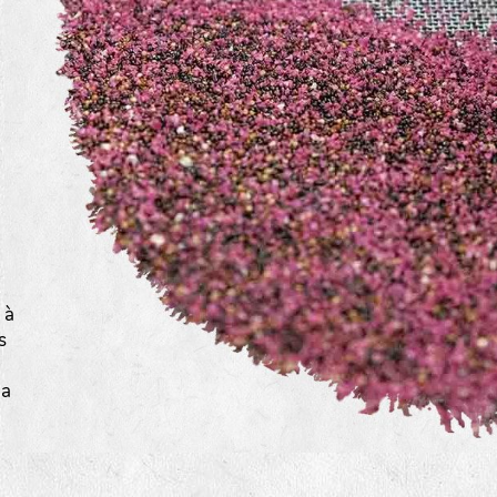
a
 à
s
la