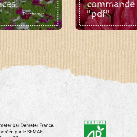
nces
commande
"pdf"
Télécharger
meter par Demeter France.
st agréée par le SEMAE