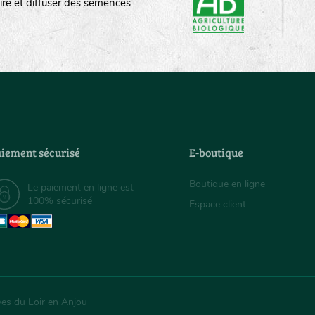
ire et diffuser des semences
iement sécurisé
E-boutique
Boutique en ligne
Le paiement en ligne est
100% sécurisé
Espace client
ves du Loir en Anjou