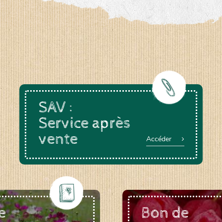
a-rheinau.ch
SAV :
Service après
vente
Accéder
e
Bon de