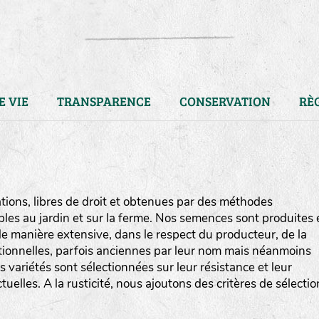
E VIE
TRANSPARENCE
CONSERVATION
RÈ
ions, libres de droit et obtenues par des méthodes
bles au jardin et sur la ferme. Nos semences sont produites 
e manière extensive, dans le respect du producteur, de la
ditionnelles, parfois anciennes par leur nom mais néanmoins
os variétés sont sélectionnées sur leur résistance et leur
uelles. A la rusticité, nous ajoutons des critères de sélectio
LA RÉFÉRENCE :
F
BEL
20BPA1A (en haut à gauche
F : Fleurs.