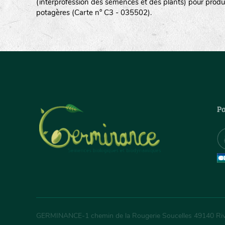
(interprofession des semences et des plants) pour produ
potagères (Carte n° C3 - 035502).
Pa
GERMINANCE
-
1 chemin de la Rougerie Soucelles
49140
Ri