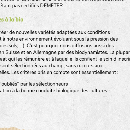
n’étant pas certifiés DEMETER.
s à la bio
er de nouvelles variétés adaptées aux conditions
et à notre environnement évoluant sous la pression des
www.bingenheimersaatgut.de
n des sols, …). C’est pourquoi nous diffusons aussi des
en Suisse et en Allemagne par des biodynamistes. La plupar
er.nl
at qui les rémunère et à laquelle ils confient le soin d’inscri
s sont sélectionnées au champ, sans recours aux
elles. Les critères pris en compte sont essentiellement :
 "oubliés" par les sélectionneurs
tation à la bonne conduite biologique des cultures
com
www.aubepin.fr