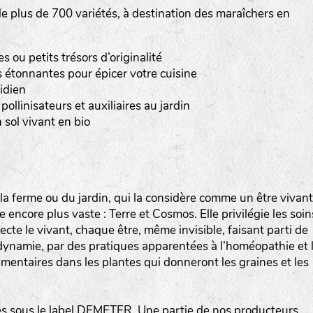
 plus de 700 variétés, à destination des maraîchers en
Les autres catégories étant :
E
: Engrais vert
ou petits trésors d’originalité
L
: Légumes
 étonnantes pour épicer votre cuisine
A
: Aromatiques
idien
pollinisateurs et auxiliaires au jardin
BEL : Code de la variété
(Ici Belle de nuit)
 sol vivant en bio
20 : Année de récolte
(ici 2020)
BPA : Initiales du producteur ou du fournisseur de l
semence.
a ferme ou du jardin, qui la considère comme un être vivant
encore plus vaste : Terre et Cosmos. Elle privilégie les soin
1 : Numéro d’ordre du lot
specte le vivant, chaque être, même invisible, faisant parti de
A : Sans calibre.
iodynamie, par des pratiques apparentées à l’homéopathie et 
mentaires dans les plantes qui donneront les graines et les
G
: Gros
M
: Moyen calibre
P
: Petit calibre
 sous le label DEMETER. Une partie de nos producteurs