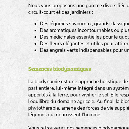
Nous vous proposons une gamme diversifiée de
tas de compost
circuit-court et des jardiniers :
Des légumes savoureux, grands classiques 
fleurs
Des aromatiques incontournables ou plus
animaux domestiques
Des médicinales essentielles pour le quot
Des fleurs élégantes et utiles pour attirer 
animaux sauvages
Des engrais verts indispensables pour un
biodiversité cultivée
Semences biodynamiques
La biodynamie est une approche holistique de l
part entière, lui-même intégré dans un système 
apportés à la terre, pour vivifier le sol. Elle re
l’équilibre du domaine agricole. Au final, la b
phytothérapie, amène des forces de vie supplé
légumes qui nourrissent l’homme.
Vous retrouverez nos semences biodynamiques