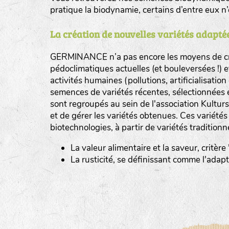
pratique la biodynamie, certains d’entre eux 
La création de nouvelles variétés adaptée
GERMINANCE n’a pas encore les moyens de cré
BINGENHEIMER SAATGUT (BGH)
pédoclimatiques actuelles (et bouleversées !) 
Légumes feuilles
activités humaines (pollutions, artificialisatio
DE BOLSTER (DBO)
semences de variétés récentes, sélectionnées 
www.bolst
sont regroupés au sein de l'association Kultursa
Légumes racines
GRAINE DEL PAÏS (GDP)
et de gérer les variétés obtenues. Ces variété
Plantes aromatiques
biotechnologies, à partir de variétés traditionn
www.grainesdelpais.com
La valeur alimentaire et la saveur, critère
JARDIN EN’VIE (JEV)
La rusticité, se définissant comme l'adap
LA BOITE A GRAINES (LBAG)
www.laboiteagraines.
L’AUBEPIN (PDO)