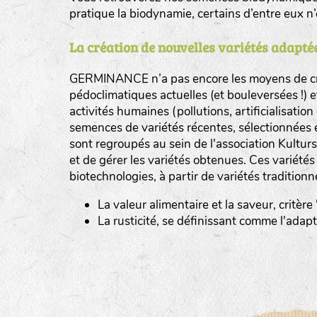
pratique la biodynamie, certains d’entre eux 
La création de nouvelles variétés adaptée
GERMINANCE n’a pas encore les moyens de cré
BINGENHEIMER SAATGUT (BGH)
pédoclimatiques actuelles (et bouleversées !) 
Légumes feuilles
activités humaines (pollutions, artificialisatio
DE BOLSTER (DBO)
semences de variétés récentes, sélectionnées 
www.bolst
sont regroupés au sein de l'association Kultursa
Légumes racines
GRAINE DEL PAÏS (GDP)
et de gérer les variétés obtenues. Ces variété
Plantes aromatiques
biotechnologies, à partir de variétés traditionn
www.grainesdelpais.com
La valeur alimentaire et la saveur, critère
JARDIN EN’VIE (JEV)
La rusticité, se définissant comme l'adap
LA BOITE A GRAINES (LBAG)
www.laboiteagraines.
L’AUBEPIN (PDO)