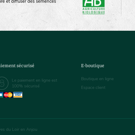
ire et diffuser des semences
iement sécurisé
E-boutique
Boutique en ligne
Le paiement en ligne est
100% sécurisé
Espace client
ves du Loir en Anjou