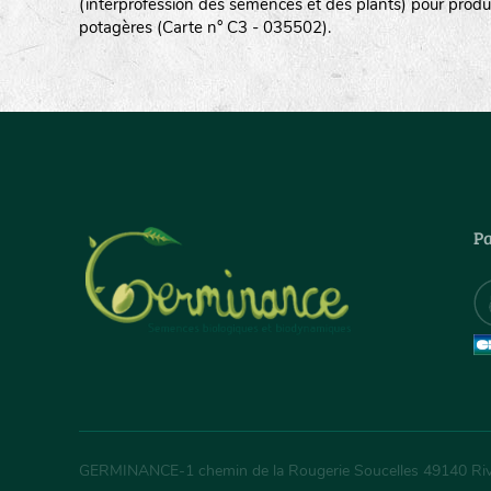
(interprofession des semences et des plants) pour produ
potagères (Carte n° C3 - 035502).
Pa
GERMINANCE
-
1 chemin de la Rougerie Soucelles
49140
Ri