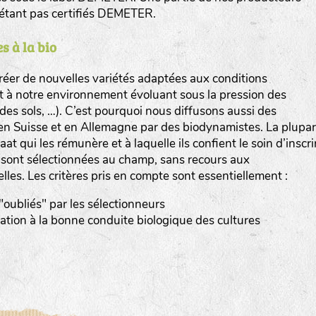
n’étant pas certifiés DEMETER.
s à la bio
er de nouvelles variétés adaptées aux conditions
et à notre environnement évoluant sous la pression des
www.bingenheimersaatgut.de
n des sols, …). C’est pourquoi nous diffusons aussi des
en Suisse et en Allemagne par des biodynamistes. La plupar
er.nl
at qui les rémunère et à laquelle ils confient le soin d’inscri
s sont sélectionnées au champ, sans recours aux
elles. Les critères pris en compte sont essentiellement :
 "oubliés" par les sélectionneurs
tation à la bonne conduite biologique des cultures
com
www.aubepin.fr