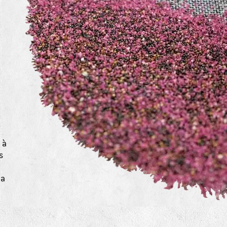
a
 à
s
la