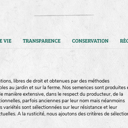
E VIE
TRANSPARENCE
CONSERVATION
RÈ
ions, libres de droit et obtenues par des méthodes
bles au jardin et sur la ferme. Nos semences sont produites 
e manière extensive, dans le respect du producteur, de la
ditionnelles, parfois anciennes par leur nom mais néanmoins
os variétés sont sélectionnées sur leur résistance et leur
uelles. A la rusticité, nous ajoutons des critères de sélectio
LA RÉFÉRENCE :
F
BEL
20BPA1A (en haut à gauche
F : Fleurs.