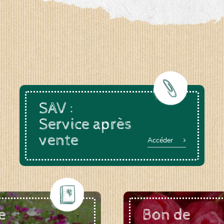
a-rheinau.ch
SAV :
Service après
vente
Accéder
e
Bon de