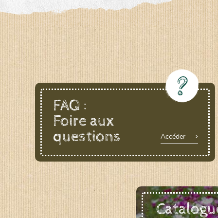
LE BIAU GERME (LBG)
www.biaugerme.com
SATIVA RHEINAU (SAD)
www.sativ
SEMAILLES (SEM)
www.semaille.com
FAQ :
Foire aux
questions
Accéder
Catalogu