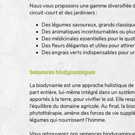
Nous vous proposons une gamme diversifiée de
tas de compost
circuit-court et des jardiniers :
Des légumes savoureux, grands classiques 
fleurs
Des aromatiques incontournables ou plus
animaux domestiques
Des médicinales essentielles pour le quot
Des fleurs élégantes et utiles pour attirer 
animaux sauvages
Des engrais verts indispensables pour un
biodiversité cultivée
Semences biodynamiques
La biodynamie est une approche holistique de l
part entière, lui-même intégré dans un système 
apportés à la terre, pour vivifier le sol. Elle re
l’équilibre du domaine agricole. Au final, la b
phytothérapie, amène des forces de vie supplé
légumes qui nourrissent l’homme.
Vous retrouverez nos semences biodynamiques