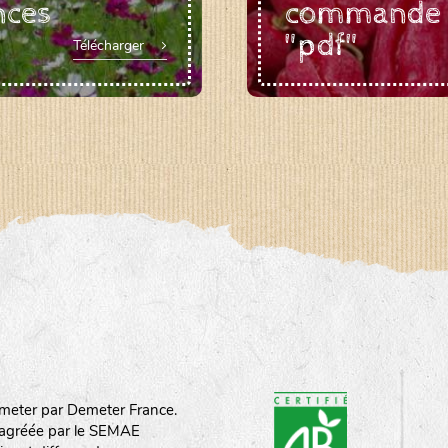
nces
commande
"pdf"
Télécharger
meter par Demeter France.
st agréée par le SEMAE