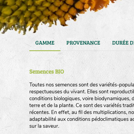
GAMME
PROVENANCE
DURÉE D
Semences BIO
Toutes nos semences sont des variétés-populat
respectueuses du vivant. Elles sont reproducti
conditions biologiques, voire biodynamiques, d
haies
terre et de la plante. Ce sont des variétés tra
zone sauvage
récentes. En effet, au fil des multiplications, n
adaptabilité aux conditions pédoclimatiques act
mare
sur la saveur.