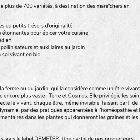
 plus de 700 variétés, à destination des maraîchers en
Les autres catégories étant :
E
: Engrais vert
ou petits trésors d’originalité
L
: Légumes
 étonnantes pour épicer votre cuisine
A
: Aromatiques
idien
pollinisateurs et auxiliaires au jardin
BEL : Code de la variété
(Ici Belle de nuit)
 sol vivant en bio
20 : Année de récolte
(ici 2020)
BPA : Initiales du producteur ou du fournisseur de l
semence.
a ferme ou du jardin, qui la considère comme un être vivant
encore plus vaste : Terre et Cosmos. Elle privilégie les soin
1 : Numéro d’ordre du lot
specte le vivant, chaque être, même invisible, faisant parti de
A : Sans calibre.
iodynamie, par des pratiques apparentées à l’homéopathie et 
mentaires dans les plantes qui donneront les graines et les
G
: Gros
M
: Moyen calibre
P
: Petit calibre
 sous le label DEMETER. Une partie de nos producteurs