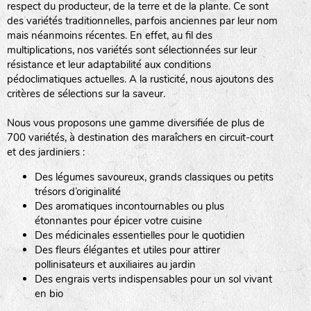
respect du producteur, de la terre et de la plante. Ce sont
des variétés traditionnelles, parfois anciennes par leur nom
haies
mais néanmoins récentes. En effet, au fil des
multiplications, nos variétés sont sélectionnées sur leur
zone sauvage
résistance et leur adaptabilité aux conditions
pédoclimatiques actuelles. A la rusticité, nous ajoutons des
critères de sélections sur la saveur.
mare
Nous vous proposons une gamme diversifiée de plus de
700 variétés, à destination des maraîchers en circuit-court
et des jardiniers :
Des légumes savoureux, grands classiques ou petits
tas de compost
trésors d’originalité
Des aromatiques incontournables ou plus
étonnantes pour épicer votre cuisine
Des médicinales essentielles pour le quotidien
fleurs
Des fleurs élégantes et utiles pour attirer
pollinisateurs et auxiliaires au jardin
animaux domestiques
Des engrais verts indispensables pour un sol vivant
en bio