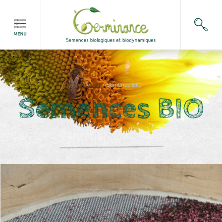
Accueil
>
Semence BIO
Semences BIO