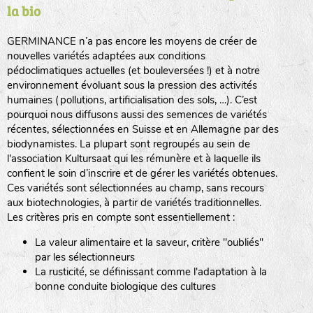
la bio
BPA : Initiales du producteur ou du fournisseur de la
semence.
GERMINANCE n’a pas encore les moyens de créer de
BINGENHEIMER SAATGUT (BGH)
nouvelles variétés adaptées aux conditions
1 : Numéro d’ordre du lot
pédoclimatiques actuelles (et bouleversées !) et à notre
A : Sans calibre.
environnement évoluant sous la pression des activités
www.bingenheimersaatgut.de
humaines (pollutions, artificialisation des sols, …). C’est
DE BOLSTER (DBO)
pourquoi nous diffusons aussi des semences de variétés
G
: Gros
Légumes feuilles
récentes, sélectionnées en Suisse et en Allemagne par des
M
: Moyen calibre
www.bolster.nl
biodynamistes. La plupart sont regroupés au sein de
P
: Petit calibre
GRAINE DEL PAÏS (GDP)
l'association Kultursaat qui les rémunère et à laquelle ils
confient le soin d’inscrire et de gérer les variétés obtenues.
Ces variétés sont sélectionnées au champ, sans recours
aux biotechnologies, à partir de variétés traditionnelles.
www.grainesdelpais.com
Légumes racines
Les critères pris en compte sont essentiellement :
JARDIN EN’VIE (JEV)
La valeur alimentaire et la saveur, critère "oubliés"
Plantes aromatiques
par les sélectionneurs
La rusticité, se définissant comme l'adaptation à la
bonne conduite biologique des cultures
LA BOITE A GRAINES (LBAG)