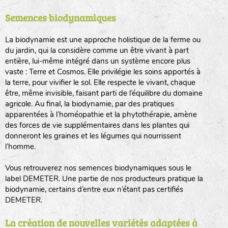
Semences biodynamiques
animaux sauvages
biodiversité cultivée
La biodynamie est une approche holistique de la ferme ou
du jardin, qui la considère comme un être vivant à part
entière, lui-même intégré dans un système encore plus
vaste : Terre et Cosmos. Elle privilégie les soins apportés à
la terre, pour vivifier le sol. Elle respecte le vivant, chaque
être, même invisible, faisant parti de l’équilibre du domaine
agricole. Au final, la biodynamie, par des pratiques
LA RÉFÉRENCE :
F
BEL
20BPA1A (en haut à gauche)
apparentées à l’homéopathie et la phytothérapie, amène
des forces de vie supplémentaires dans les plantes qui
F : Fleurs.
donneront les graines et les légumes qui nourrissent
Les autres catégories étant :
l’homme.
E
: Engrais vert
Vous retrouverez nos semences biodynamiques sous le
L
: Légumes
label DEMETER. Une partie de nos producteurs pratique la
A
: Aromatiques
biodynamie, certains d’entre eux n’étant pas certifiés
DEMETER.
BEL : Code de la variété
(Ici Belle de nuit)
20 : Année de récolte
(ici 2020)
La création de nouvelles variétés adaptées à