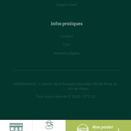
Espace client
Infos pratiques
Contact
CGV
Mentions légales
GERMINANCE
-
1 chemin de la Rougerie Soucelles
49140
Rives du
Loir en Anjou
Tous droits réservés © 2020 - 27.0.12
Mon panier