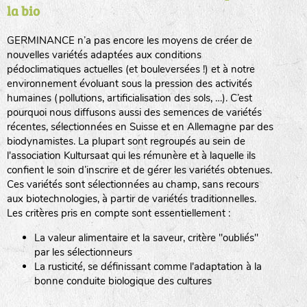
la bio
BPA : Initiales du producteur ou du fournisseur de la
semence.
GERMINANCE n’a pas encore les moyens de créer de
BINGENHEIMER SAATGUT (BGH)
nouvelles variétés adaptées aux conditions
1 : Numéro d’ordre du lot
pédoclimatiques actuelles (et bouleversées !) et à notre
A : Sans calibre.
environnement évoluant sous la pression des activités
www.bingenheimersaatgut.de
humaines (pollutions, artificialisation des sols, …). C’est
DE BOLSTER (DBO)
pourquoi nous diffusons aussi des semences de variétés
G
: Gros
Légumes feuilles
récentes, sélectionnées en Suisse et en Allemagne par des
M
: Moyen calibre
www.bolster.nl
biodynamistes. La plupart sont regroupés au sein de
P
: Petit calibre
GRAINE DEL PAÏS (GDP)
l'association Kultursaat qui les rémunère et à laquelle ils
confient le soin d’inscrire et de gérer les variétés obtenues.
Ces variétés sont sélectionnées au champ, sans recours
aux biotechnologies, à partir de variétés traditionnelles.
www.grainesdelpais.com
Légumes racines
Les critères pris en compte sont essentiellement :
JARDIN EN’VIE (JEV)
La valeur alimentaire et la saveur, critère "oubliés"
Plantes aromatiques
par les sélectionneurs
La rusticité, se définissant comme l'adaptation à la
bonne conduite biologique des cultures
LA BOITE A GRAINES (LBAG)