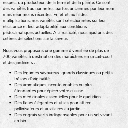
respect du producteur, de la terre et de la plante. Ce sont
des variétés traditionnelles, parfois anciennes par leur nom
haies
mais néanmoins récentes. En effet, au fil des
multiplications, nos variétés sont sélectionnées sur leur
zone sauvage
résistance et leur adaptabilité aux conditions
pédoclimatiques actuelles. A la rusticité, nous ajoutons des
critères de sélections sur la saveur.
mare
Nous vous proposons une gamme diversifiée de plus de
700 variétés, à destination des maraîchers en circuit-court
et des jardiniers :
Des légumes savoureux, grands classiques ou petits
tas de compost
trésors d’originalité
Des aromatiques incontournables ou plus
étonnantes pour épicer votre cuisine
Des médicinales essentielles pour le quotidien
fleurs
Des fleurs élégantes et utiles pour attirer
pollinisateurs et auxiliaires au jardin
animaux domestiques
Des engrais verts indispensables pour un sol vivant
en bio