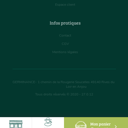
Espace client
Infos pratiques
Contact
CGV
Mentions légales
GERMINANCE
-
1 chemin de la Rougerie Soucelles
49140
Rives du
Loir en Anjou
Tous droits réservés © 2020 - 27.0.12
Mon panier