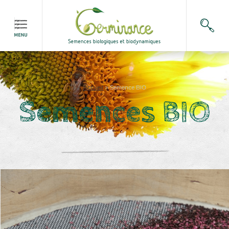
Accueil
>
Semence BIO
Semences BIO