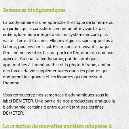
Semences biodynamiques
animaux sauvages
biodiversité cultivée
La biodynamie est une approche holistique de la ferme ou
du jardin, qui la considère comme un être vivant à part
entière, lui-même intégré dans un système encore plus
vaste : Terre et Cosmos. Elle privilégie les soins apportés à
la terre, pour vivifier le sol. Elle respecte le vivant, chaque
être, même invisible, faisant parti de l’équilibre du domaine
agricole. Au final, la biodynamie, par des pratiques
LA RÉFÉRENCE :
F
BEL
20BPA1A (en haut à gauche)
apparentées à l’homéopathie et la phytothérapie, amène
des forces de vie supplémentaires dans les plantes qui
F : Fleurs.
donneront les graines et les légumes qui nourrissent
Les autres catégories étant :
l’homme.
E
: Engrais vert
Vous retrouverez nos semences biodynamiques sous le
L
: Légumes
label DEMETER. Une partie de nos producteurs pratique la
A
: Aromatiques
biodynamie, certains d’entre eux n’étant pas certifiés
DEMETER.
BEL : Code de la variété
(Ici Belle de nuit)
20 : Année de récolte
(ici 2020)
La création de nouvelles variétés adaptées à