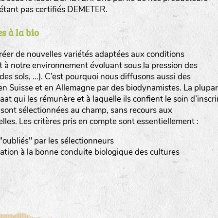
n’étant pas certifiés DEMETER.
s à la bio
er de nouvelles variétés adaptées aux conditions
et à notre environnement évoluant sous la pression des
www.bingenheimersaatgut.de
n des sols, …). C’est pourquoi nous diffusons aussi des
en Suisse et en Allemagne par des biodynamistes. La plupar
er.nl
at qui les rémunère et à laquelle ils confient le soin d’inscri
s sont sélectionnées au champ, sans recours aux
elles. Les critères pris en compte sont essentiellement :
 "oubliés" par les sélectionneurs
tation à la bonne conduite biologique des cultures
com
www.aubepin.fr