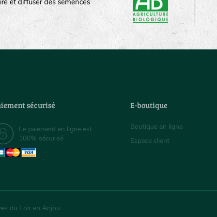
ire et diffuser des semences
iement sécurisé
E-boutique
Boutique en ligne
Le paiement en ligne est
100% sécurisé
Espace client
ves du Loir en Anjou