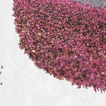
a
 à
s
la