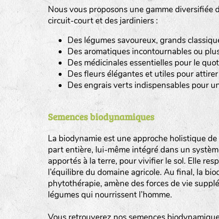
Nous vous proposons une gamme diversifiée de
tas de compost
circuit-court et des jardiniers :
Des légumes savoureux, grands classiques 
fleurs
Des aromatiques incontournables ou plus
animaux domestiques
Des médicinales essentielles pour le quot
Des fleurs élégantes et utiles pour attirer 
animaux sauvages
Des engrais verts indispensables pour un
biodiversité cultivée
Semences biodynamiques
La biodynamie est une approche holistique de l
part entière, lui-même intégré dans un système 
apportés à la terre, pour vivifier le sol. Elle re
l’équilibre du domaine agricole. Au final, la b
phytothérapie, amène des forces de vie supplé
légumes qui nourrissent l’homme.
Vous retrouverez nos semences biodynamiques