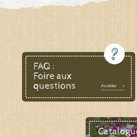
LE BIAU GERME (LBG)
www.biaugerme.com
SATIVA RHEINAU (SAD)
www.sativ
SEMAILLES (SEM)
www.semaille.com
FAQ :
Foire aux
questions
Accéder
Catalogu