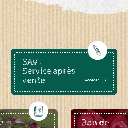
a-rheinau.ch
SAV :
Service après
vente
Accéder
e
Bon de