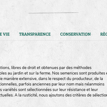
E VIE
TRANSPARENCE
CONSERVATION
RÈ
ions, libres de droit et obtenues par des méthodes
bles au jardin et sur la ferme. Nos semences sont produites 
e manière extensive, dans le respect du producteur, de la
ditionnelles, parfois anciennes par leur nom mais néanmoins
os variétés sont sélectionnées sur leur résistance et leur
uelles. A la rusticité, nous ajoutons des critères de sélectio
LA RÉFÉRENCE :
F
BEL
20BPA1A (en haut à gauche
F : Fleurs.