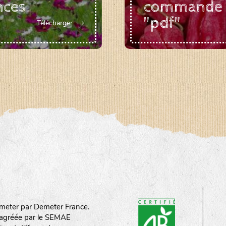
nces
commande
"pdf"
Télécharger
meter par Demeter France.
st agréée par le SEMAE