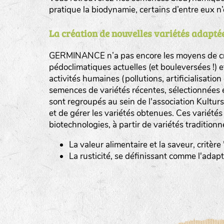
pratique la biodynamie, certains d’entre eux 
La création de nouvelles variétés adaptée
GERMINANCE n’a pas encore les moyens de cré
BINGENHEIMER SAATGUT (BGH)
pédoclimatiques actuelles (et bouleversées !) 
Légumes feuilles
activités humaines (pollutions, artificialisatio
DE BOLSTER (DBO)
semences de variétés récentes, sélectionnées 
www.bolst
sont regroupés au sein de l'association Kultursa
Légumes racines
GRAINE DEL PAÏS (GDP)
et de gérer les variétés obtenues. Ces variété
Plantes aromatiques
biotechnologies, à partir de variétés traditionn
www.grainesdelpais.com
La valeur alimentaire et la saveur, critère
JARDIN EN’VIE (JEV)
La rusticité, se définissant comme l'adap
LA BOITE A GRAINES (LBAG)
www.laboiteagraines.
L’AUBEPIN (PDO)