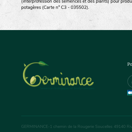
(interprofession des semences et des plants) pour produ
potagères (Carte n° C3 - 035502).
Pa
GERMINANCE
-
1 chemin de la Rougerie Soucelles
49140
Ri