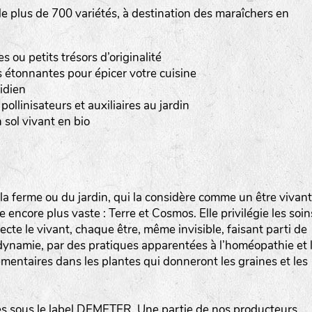
 plus de 700 variétés, à destination des maraîchers en
Les autres catégories étant :
E
: Engrais vert
ou petits trésors d’originalité
L
: Légumes
 étonnantes pour épicer votre cuisine
A
: Aromatiques
idien
pollinisateurs et auxiliaires au jardin
BEL : Code de la variété
(Ici Belle de nuit)
 sol vivant en bio
20 : Année de récolte
(ici 2020)
BPA : Initiales du producteur ou du fournisseur de l
semence.
a ferme ou du jardin, qui la considère comme un être vivant
encore plus vaste : Terre et Cosmos. Elle privilégie les soin
1 : Numéro d’ordre du lot
specte le vivant, chaque être, même invisible, faisant parti de
A : Sans calibre.
iodynamie, par des pratiques apparentées à l’homéopathie et 
mentaires dans les plantes qui donneront les graines et les
G
: Gros
M
: Moyen calibre
P
: Petit calibre
 sous le label DEMETER. Une partie de nos producteurs