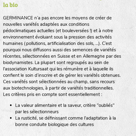
la bio
BPA : Initiales du producteur ou du fournisseur de la
semence.
GERMINANCE n’a pas encore les moyens de créer de
BINGENHEIMER SAATGUT (BGH)
nouvelles variétés adaptées aux conditions
1 : Numéro d’ordre du lot
pédoclimatiques actuelles (et bouleversées !) et à notre
A : Sans calibre.
environnement évoluant sous la pression des activités
www.bingenheimersaatgut.de
humaines (pollutions, artificialisation des sols, …). C’est
DE BOLSTER (DBO)
pourquoi nous diffusons aussi des semences de variétés
G
: Gros
Légumes feuilles
récentes, sélectionnées en Suisse et en Allemagne par des
M
: Moyen calibre
www.bolster.nl
biodynamistes. La plupart sont regroupés au sein de
P
: Petit calibre
GRAINE DEL PAÏS (GDP)
l'association Kultursaat qui les rémunère et à laquelle ils
confient le soin d’inscrire et de gérer les variétés obtenues.
Ces variétés sont sélectionnées au champ, sans recours
aux biotechnologies, à partir de variétés traditionnelles.
www.grainesdelpais.com
Légumes racines
Les critères pris en compte sont essentiellement :
JARDIN EN’VIE (JEV)
La valeur alimentaire et la saveur, critère "oubliés"
Plantes aromatiques
par les sélectionneurs
La rusticité, se définissant comme l'adaptation à la
bonne conduite biologique des cultures
LA BOITE A GRAINES (LBAG)