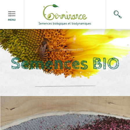
Accueil
>
Semence BIO
Semences BIO