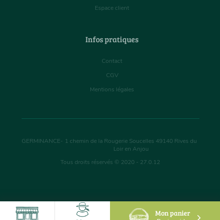
Espace client
Infos pratiques
Contact
CGV
Mentions légales
GERMINANCE
-
1 chemin de la Rougerie Soucelles
49140
Rives du
Loir en Anjou
Tous droits réservés © 2020 - 27.0.12
Mon panier