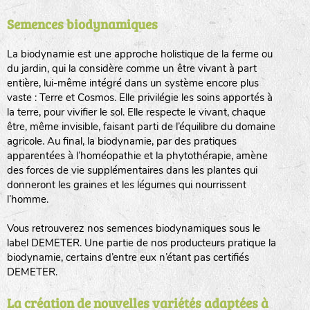
Semences biodynamiques
animaux sauvages
biodiversité cultivée
La biodynamie est une approche holistique de la ferme ou
du jardin, qui la considère comme un être vivant à part
entière, lui-même intégré dans un système encore plus
vaste : Terre et Cosmos. Elle privilégie les soins apportés à
la terre, pour vivifier le sol. Elle respecte le vivant, chaque
être, même invisible, faisant parti de l’équilibre du domaine
agricole. Au final, la biodynamie, par des pratiques
LA RÉFÉRENCE :
F
BEL
20BPA1A (en haut à gauche)
apparentées à l’homéopathie et la phytothérapie, amène
des forces de vie supplémentaires dans les plantes qui
F : Fleurs.
donneront les graines et les légumes qui nourrissent
Les autres catégories étant :
l’homme.
E
: Engrais vert
Vous retrouverez nos semences biodynamiques sous le
L
: Légumes
label DEMETER. Une partie de nos producteurs pratique la
A
: Aromatiques
biodynamie, certains d’entre eux n’étant pas certifiés
DEMETER.
BEL : Code de la variété
(Ici Belle de nuit)
20 : Année de récolte
(ici 2020)
La création de nouvelles variétés adaptées à