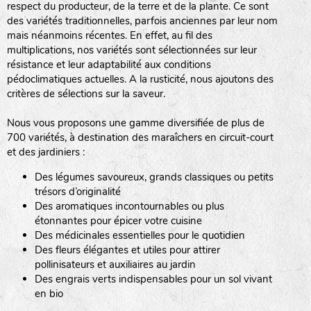
respect du producteur, de la terre et de la plante. Ce sont
des variétés traditionnelles, parfois anciennes par leur nom
haies
mais néanmoins récentes. En effet, au fil des
multiplications, nos variétés sont sélectionnées sur leur
zone sauvage
résistance et leur adaptabilité aux conditions
pédoclimatiques actuelles. A la rusticité, nous ajoutons des
critères de sélections sur la saveur.
mare
Nous vous proposons une gamme diversifiée de plus de
700 variétés, à destination des maraîchers en circuit-court
et des jardiniers :
Des légumes savoureux, grands classiques ou petits
tas de compost
trésors d’originalité
Des aromatiques incontournables ou plus
étonnantes pour épicer votre cuisine
Des médicinales essentielles pour le quotidien
fleurs
Des fleurs élégantes et utiles pour attirer
pollinisateurs et auxiliaires au jardin
animaux domestiques
Des engrais verts indispensables pour un sol vivant
en bio