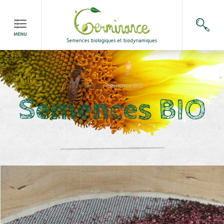
Accueil
>
Semence BIO
Semences BIO