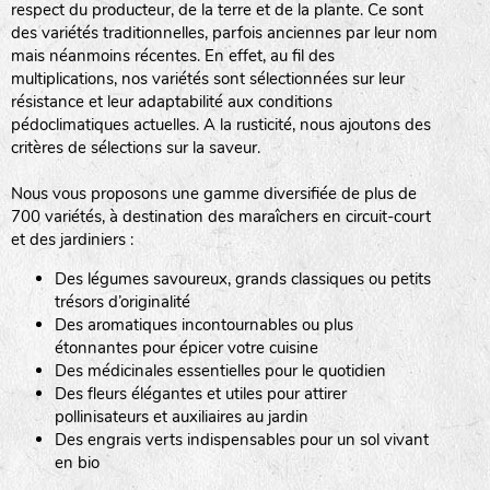
respect du producteur, de la terre et de la plante. Ce sont
des variétés traditionnelles, parfois anciennes par leur nom
haies
mais néanmoins récentes. En effet, au fil des
multiplications, nos variétés sont sélectionnées sur leur
zone sauvage
résistance et leur adaptabilité aux conditions
pédoclimatiques actuelles. A la rusticité, nous ajoutons des
critères de sélections sur la saveur.
mare
Nous vous proposons une gamme diversifiée de plus de
700 variétés, à destination des maraîchers en circuit-court
et des jardiniers :
Des légumes savoureux, grands classiques ou petits
tas de compost
trésors d’originalité
Des aromatiques incontournables ou plus
étonnantes pour épicer votre cuisine
Des médicinales essentielles pour le quotidien
fleurs
Des fleurs élégantes et utiles pour attirer
pollinisateurs et auxiliaires au jardin
animaux domestiques
Des engrais verts indispensables pour un sol vivant
en bio