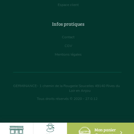
Espace client
Infos pratiques
Contact
CGV
Mentions légales
GERMINANCE
-
1 chemin de la Rougerie Soucelles
49140
Rives du
Loir en Anjou
Tous droits réservés © 2020 - 27.0.12
Mon panier