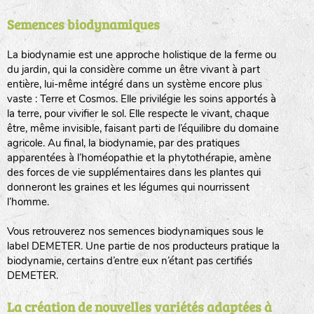
Semences biodynamiques
animaux sauvages
biodiversité cultivée
La biodynamie est une approche holistique de la ferme ou
du jardin, qui la considère comme un être vivant à part
entière, lui-même intégré dans un système encore plus
vaste : Terre et Cosmos. Elle privilégie les soins apportés à
la terre, pour vivifier le sol. Elle respecte le vivant, chaque
être, même invisible, faisant parti de l’équilibre du domaine
agricole. Au final, la biodynamie, par des pratiques
LA RÉFÉRENCE :
F
BEL
20BPA1A (en haut à gauche)
apparentées à l’homéopathie et la phytothérapie, amène
des forces de vie supplémentaires dans les plantes qui
F : Fleurs.
donneront les graines et les légumes qui nourrissent
Les autres catégories étant :
l’homme.
E
: Engrais vert
Vous retrouverez nos semences biodynamiques sous le
L
: Légumes
label DEMETER. Une partie de nos producteurs pratique la
A
: Aromatiques
biodynamie, certains d’entre eux n’étant pas certifiés
DEMETER.
BEL : Code de la variété
(Ici Belle de nuit)
20 : Année de récolte
(ici 2020)
La création de nouvelles variétés adaptées à