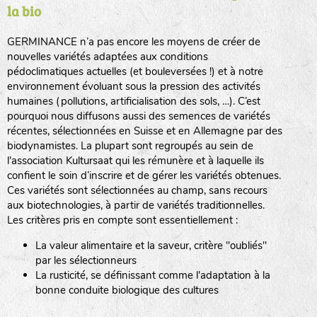
la bio
BPA : Initiales du producteur ou du fournisseur de la
semence.
GERMINANCE n’a pas encore les moyens de créer de
BINGENHEIMER SAATGUT (BGH)
nouvelles variétés adaptées aux conditions
1 : Numéro d’ordre du lot
pédoclimatiques actuelles (et bouleversées !) et à notre
A : Sans calibre.
environnement évoluant sous la pression des activités
www.bingenheimersaatgut.de
humaines (pollutions, artificialisation des sols, …). C’est
DE BOLSTER (DBO)
pourquoi nous diffusons aussi des semences de variétés
G
: Gros
Légumes feuilles
récentes, sélectionnées en Suisse et en Allemagne par des
M
: Moyen calibre
www.bolster.nl
biodynamistes. La plupart sont regroupés au sein de
P
: Petit calibre
GRAINE DEL PAÏS (GDP)
l'association Kultursaat qui les rémunère et à laquelle ils
confient le soin d’inscrire et de gérer les variétés obtenues.
Ces variétés sont sélectionnées au champ, sans recours
aux biotechnologies, à partir de variétés traditionnelles.
www.grainesdelpais.com
Légumes racines
Les critères pris en compte sont essentiellement :
JARDIN EN’VIE (JEV)
La valeur alimentaire et la saveur, critère "oubliés"
Plantes aromatiques
par les sélectionneurs
La rusticité, se définissant comme l'adaptation à la
bonne conduite biologique des cultures
LA BOITE A GRAINES (LBAG)