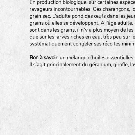
En production biologique, sur certaines espèces
ravageurs incontournables. Ces charançons, iden
tas de compost
grain sec. L’adulte pond des œufs dans les jeu
grains où elles se développent. A l’âge adulte
fleurs
sont dans les grains, il n’y a plus moyen de les
animaux domestiques
que sur les larves riches en eau, très peu sur l
systématiquement congeler ses récoltes minim
animaux sauvages
biodiversité cultivée
Bon à savoir
: un mélange d’huiles essentielles
Il s’agit principalement du géranium, girofle, la