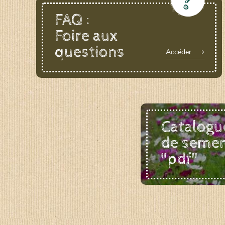
LE BIAU GERME (LBG)
FAQ :
www.biaugerme.com
Foire aux
SATIVA RHEINAU (SAD)
questions
www.sativ
Accéder
SEMAILLES (SEM)
www.semaille.com
Catalogu
de seme
"pdf"