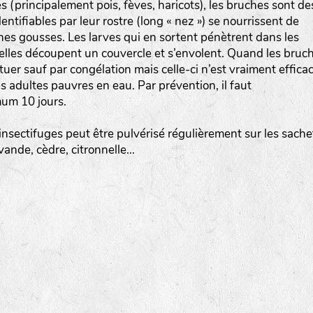
 (principalement pois, fèves, haricots), les bruches sont de
Les autres catégories étant :
tifiables par leur rostre (long « nez ») se nourrissent de
nes gousses. Les larves qui en sortent pénètrent dans les
E
: Engrais vert
, elles découpent un couvercle et s’envolent. Quand les bruc
L
: Légumes
 tuer sauf par congélation mais celle-ci n’est vraiment effica
A
: Aromatiques
es adultes pauvres en eau. Par prévention, il faut
um 10 jours.
BEL : Code de la variété
(Ici Belle de nuit)
 insectifuges peut être pulvérisé régulièrement sur les sache
20 : Année de récolte
(ici 2020)
vande, cèdre, citronnelle...
BPA : Initiales du producteur ou du fournisseur de l
semence.
1 : Numéro d’ordre du lot
A : Sans calibre.
G
: Gros
M
: Moyen calibre
P
: Petit calibre