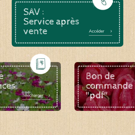
SAV :
Service après
vente
a-rheinau.ch
Accéder
e
Bon de
nces
commande
"pdf"
Télécharger