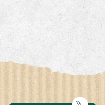
www.bingenheimersaatgut.de
er.nl
com
www.aubepin.fr