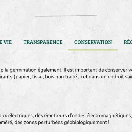
E VIE
TRANSPARENCE
CONSERVATION
RÈ
 la germination également. Il est important de conserver v
ts (papier, tissu, bois non traité...) et dans un endroit sai
aux électriques, des émetteurs d’ondes électromagnétiques,
LA RÉFÉRENCE :
F
BEL
20BPA1A (en haut à gauche
oméré, des zones perturbées géobiologiquement !
F : Fleurs.