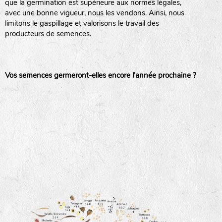
que la germination est supérieure aux normes légales,
avec une bonne vigueur, nous les vendons. Ainsi, nous
haies
limitons le gaspillage et valorisons le travail des
producteurs de semences.
zone sauvage
Vos semences germeront-elles encore l'année prochaine ?
mare
tas de compost
fleurs
animaux domestiques