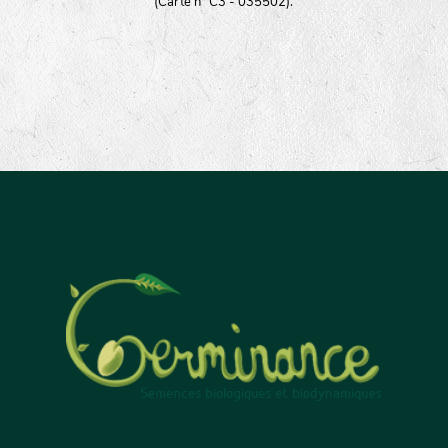
(Carte n° C3 - 035502).