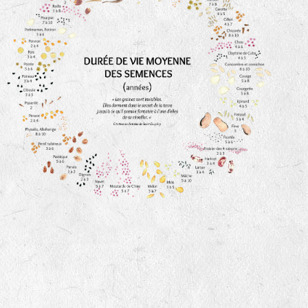
animaux sauvages
biodiversité cultivée
LA RÉFÉRENCE :
F
BEL
20BPA1A (en haut à gauche)
F : Fleurs.
Les autres catégories étant :
E
: Engrais vert
L
: Légumes
A
: Aromatiques
BEL : Code de la variété
(Ici Belle de nuit)
20 : Année de récolte
(ici 2020)