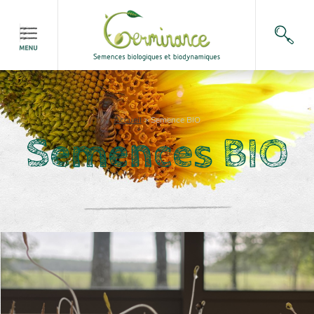
Accueil
>
Semence BIO
Semences BIO