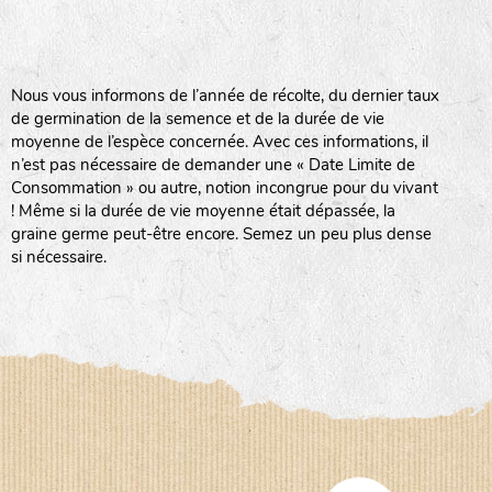
BPA : Initiales du producteur ou du fournisseur de la
semence.
BINGENHEIMER SAATGUT (BGH)
Nous vous informons de l’année de récolte, du dernier taux
1 : Numéro d’ordre du lot
de germination de la semence et de la durée de vie
A : Sans calibre.
moyenne de l’espèce concernée. Avec ces informations, il
www.bingenheimersaatgut.de
n’est pas nécessaire de demander une « Date Limite de
DE BOLSTER (DBO)
G
: Gros
Consommation » ou autre, notion incongrue pour du vivant
Légumes feuilles
M
: Moyen calibre
! Même si la durée de vie moyenne était dépassée, la
www.bolster.nl
P
: Petit calibre
graine germe peut-être encore. Semez un peu plus dense
GRAINE DEL PAÏS (GDP)
si nécessaire.
www.grainesdelpais.com
Légumes racines
JARDIN EN’VIE (JEV)
Plantes aromatiques
LA BOITE A GRAINES (LBAG)