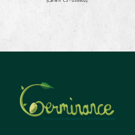
(Carte n° C3 - 035502).