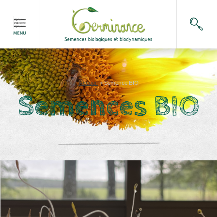
Accueil
>
Semence BIO
Semences BIO