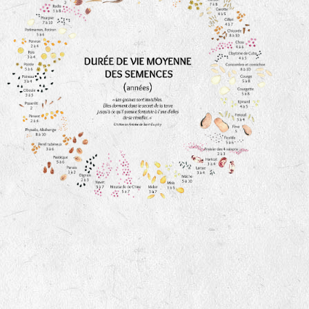
animaux sauvages
biodiversité cultivée
LA RÉFÉRENCE :
F
BEL
20BPA1A (en haut à gauche)
F : Fleurs.
Les autres catégories étant :
E
: Engrais vert
L
: Légumes
A
: Aromatiques
BEL : Code de la variété
(Ici Belle de nuit)
20 : Année de récolte
(ici 2020)