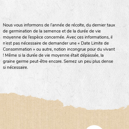
BPA : Initiales du producteur ou du fournisseur de la
semence.
BINGENHEIMER SAATGUT (BGH)
Nous vous informons de l’année de récolte, du dernier taux
1 : Numéro d’ordre du lot
de germination de la semence et de la durée de vie
A : Sans calibre.
moyenne de l’espèce concernée. Avec ces informations, il
www.bingenheimersaatgut.de
n’est pas nécessaire de demander une « Date Limite de
DE BOLSTER (DBO)
G
: Gros
Consommation » ou autre, notion incongrue pour du vivant
Légumes feuilles
M
: Moyen calibre
! Même si la durée de vie moyenne était dépassée, la
www.bolster.nl
P
: Petit calibre
graine germe peut-être encore. Semez un peu plus dense
GRAINE DEL PAÏS (GDP)
si nécessaire.
www.grainesdelpais.com
Légumes racines
JARDIN EN’VIE (JEV)
Plantes aromatiques
LA BOITE A GRAINES (LBAG)