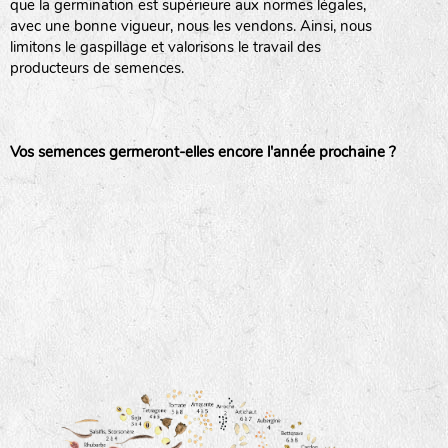
que la germination est supérieure aux normes légales,
avec une bonne vigueur, nous les vendons. Ainsi, nous
haies
limitons le gaspillage et valorisons le travail des
producteurs de semences.
zone sauvage
Vos semences germeront-elles encore l'année prochaine ?
mare
tas de compost
fleurs
animaux domestiques