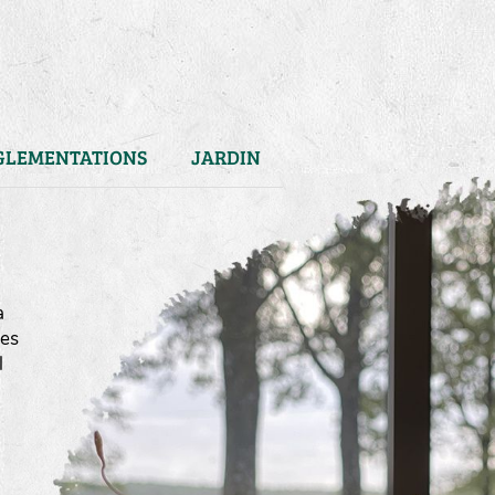
GLEMENTATIONS
JARDIN
a
mes
l
)