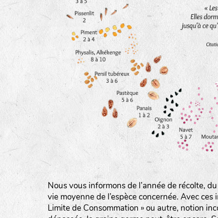
BINGENHEIMER SAATGUT (BGH)
Légumes feuilles
DE BOLSTER (DBO)
www.bolst
Légumes racines
GRAINE DEL PAÏS (GDP)
Plantes aromatiques
www.grainesdelpais.com
JARDIN EN’VIE (JEV)
LA BOITE A GRAINES (LBAG)
Nous vous informons de l’année de récolte, du
www.laboiteagraines.
vie moyenne de l’espèce concernée. Avec ces i
L’AUBEPIN (PDO)
Limite de Consommation » ou autre, notion inc