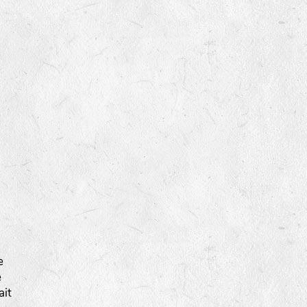
e
e
ait