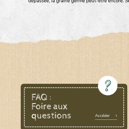
dépassée, la graine germe peut-être encore. S
LE BIAU GERME (LBG)
www.biaugerme.com
SATIVA RHEINAU (SAD)
www.sativ
SEMAILLES (SEM)
www.semaille.com
FAQ :
Foire aux
questions
Accéder