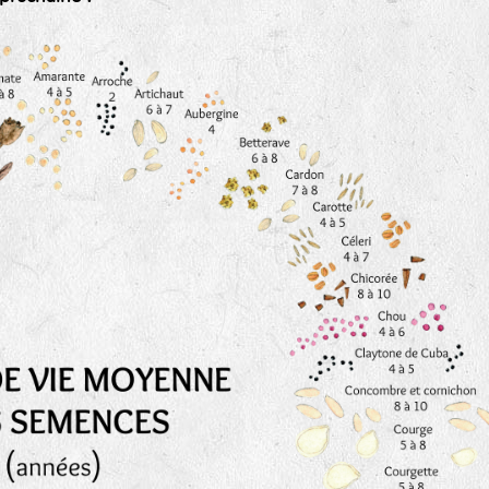
Les autres catégories étant :
E
: Engrais vert
L
: Légumes
A
: Aromatiques
BEL : Code de la variété
(Ici Belle de nuit)
20 : Année de récolte
(ici 2020)
BPA : Initiales du producteur ou du fournisseur de l
semence.
1 : Numéro d’ordre du lot
A : Sans calibre.
G
: Gros
M
: Moyen calibre
P
: Petit calibre