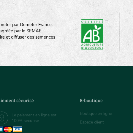
meter par Demeter France.
st agréée par le SEMAE
ire et diffuser des semences
iement sécurisé
E-boutique
Boutique en ligne
Le paiement en ligne est
100% sécurisé
Espace client