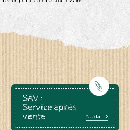
emez un peu plus dense si nécessaire.
a-rheinau.ch
SAV :
Service après
vente
Accéder