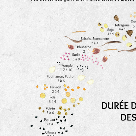
tas de compost
fleurs
animaux domestiques
animaux sauvages
biodiversité cultivée