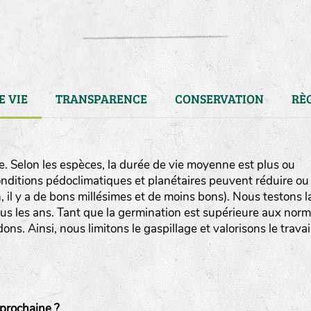
E VIE
TRANSPARENCE
CONSERVATION
RÈ
. Selon les espèces, la durée de vie moyenne est plus ou
conditions pédoclimatiques et planétaires peuvent réduire ou
, il y a de bons millésimes et de moins bons). Nous testons l
us les ans. Tant que la germination est supérieure aux nor
s. Ainsi, nous limitons le gaspillage et valorisons le travai
LA RÉFÉRENCE :
F
BEL
20BPA1A (en haut à gauche
prochaine ?
F : Fleurs.