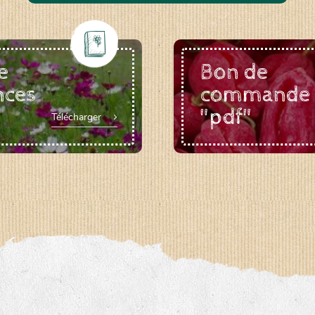
e
Bon de
nces
commande
"pdf"
Télécharger