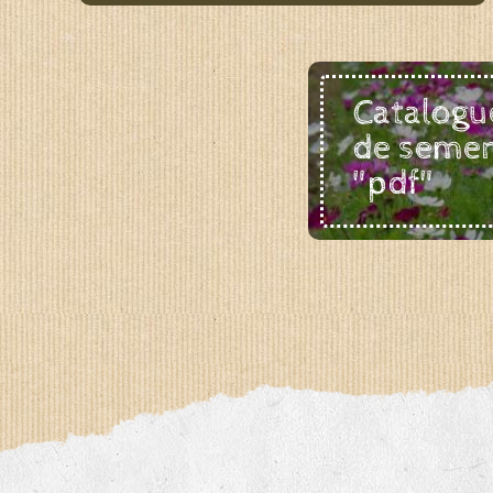
Catalogu
de seme
"pdf"