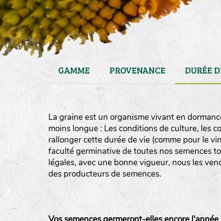
GAMME
PROVENANCE
DURÉE D
La graine est un organisme vivant en dormance
moins longue : Les conditions de culture, les 
rallonger cette durée de vie (comme pour le vin
faculté germinative de toutes nos semences to
légales, avec une bonne vigueur, nous les vendon
haies
des producteurs de semences.
zone sauvage
mare
Vos semences germeront-elles encore l'année 