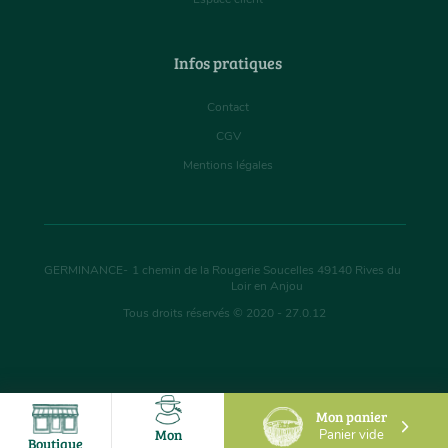
Infos pratiques
Contact
CGV
Mentions légales
GERMINANCE
-
1 chemin de la Rougerie Soucelles
49140
Rives du
Loir en Anjou
Tous droits réservés © 2020 - 27.0.12
Mon panier
Mon
Panier vide
Boutique