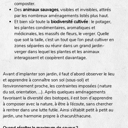
composter.
Des
animaux sauvages
, visibles et invisibles, attirés
par les nombreux aménagements listés plus haut.
Et bien sûr toute la
biodiversité cultivée
: le potager,
les plantes condimentaires, aromatiques et
médicinales, les massifs de fleurs, le verger. Quelle
que soit la taille, c’est un tout que l’on peut cultiver en
zones séparées ou réunir dans un grand jardin-
verger dans lequel les plantes et les animaux
interagissent et coopèrent davantage.
LA RÉFÉRENCE :
F
BEL
20BPA1A (en haut à gauche)
F : Fleurs.
Avant d’implanter son jardin, il faut d’abord observer le lieu
Les autres catégories étant :
et apprendre à connaître son sol (sous-sol) et
l’environnement proche, les contraintes imposées (nature
E
: Engrais vert
du sol, orientation, …). Après quelques aménagements
L
: Légumes
favorisant la diversité des biotopes, il est bon d’apprendre
A
: Aromatiques
à composer avec la nature, à être à l’écoute, sans chercher
à rentrer dans une lutte futile. Ainsi s’établit petit à petit au
jardin, une harmonie propre à chacun/chacune.
BEL : Code de la variété
(Ici Belle de nuit)
20 : Année de récolte
(ici 2020)