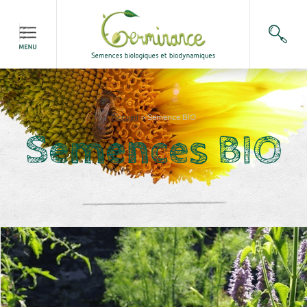
Accueil
>
Semence BIO
Semences BIO