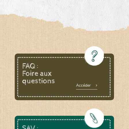
www.laboiteagraines.com
L’AUBEPIN (PDO)
www.aubepin.fr
LE BIAU GERME (LBG)
FAQ :
Foire aux
www.biaugerme.com
SATIVA RHEINAU (SAD)
questions
Accéder
www.sativa-
rheinau.ch
SEMAILLES (SEM)
SAV :
www.semaille.com