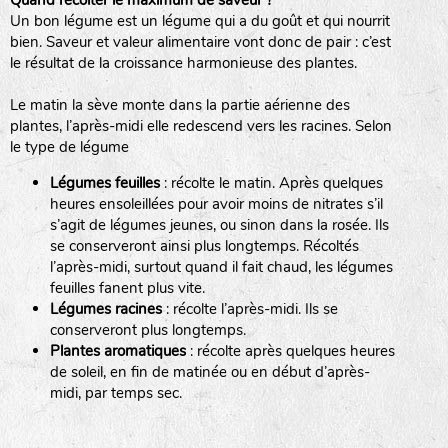
Quand récolter le maximum de saveur ?
Un bon légume est un légume qui a du goût et qui nourrit
BPA : Initiales du producteur ou du fournisseur de la
bien. Saveur et valeur alimentaire vont donc de pair : c’est
semence.
le résultat de la croissance harmonieuse des plantes.
BINGENHEIMER SAATGUT (BGH)
1 : Numéro d’ordre du lot
Le matin la sève monte dans la partie aérienne des
A : Sans calibre.
plantes, l’après-midi elle redescend vers les racines. Selon
www.bingenheimersaatgut.de
le type de légume
DE BOLSTER (DBO)
G
: Gros
Légumes feuilles
: récolte le matin. Après quelques
M
: Moyen calibre
www.bolster.nl
heures ensoleillées pour avoir moins de nitrates s’il
P
: Petit calibre
GRAINE DEL PAÏS (GDP)
s’agit de légumes jeunes, ou sinon dans la rosée. Ils
se conserveront ainsi plus longtemps. Récoltés
l’après-midi, surtout quand il fait chaud, les légumes
feuilles fanent plus vite.
www.grainesdelpais.com
Légumes racines
: récolte l’après-midi. Ils se
JARDIN EN’VIE (JEV)
conserveront plus longtemps.
Plantes aromatiques
: récolte après quelques heures
de soleil, en fin de matinée ou en début d’après-
midi, par temps sec.
LA BOITE A GRAINES (LBAG)