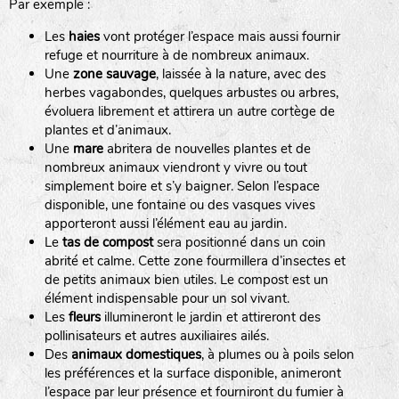
Par exemple :
Les
haies
vont protéger l’espace mais aussi fournir
refuge et nourriture à de nombreux animaux.
Une
zone sauvage
, laissée à la nature, avec des
herbes vagabondes, quelques arbustes ou arbres,
évoluera librement et attirera un autre cortège de
plantes et d’animaux.
Une
mare
abritera de nouvelles plantes et de
nombreux animaux viendront y vivre ou tout
simplement boire et s’y baigner. Selon l’espace
disponible, une fontaine ou des vasques vives
apporteront aussi l’élément eau au jardin.
Le
tas de compost
sera positionné dans un coin
abrité et calme. Cette zone fourmillera d’insectes et
de petits animaux bien utiles. Le compost est un
élément indispensable pour un sol vivant.
Les
fleurs
illumineront le jardin et attireront des
pollinisateurs et autres auxiliaires ailés.
Des
animaux domestiques
, à plumes ou à poils selon
les préférences et la surface disponible, animeront
l’espace par leur présence et fourniront du fumier à