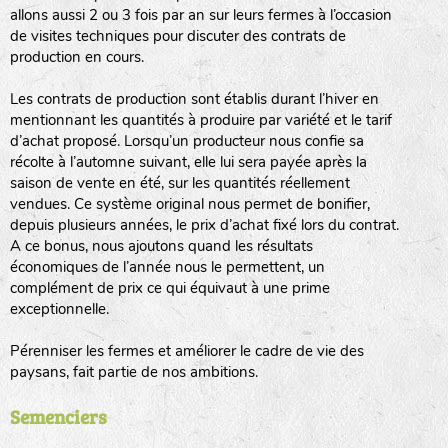
allons aussi 2 ou 3 fois par an sur leurs fermes à l’occasion
animaux sauvages
de visites techniques pour discuter des contrats de
production en cours.
biodiversité cultivée
Les contrats de production sont établis durant l’hiver en
mentionnant les quantités à produire par variété et le tarif
d’achat proposé. Lorsqu’un producteur nous confie sa
récolte à l’automne suivant, elle lui sera payée après la
saison de vente en été, sur les quantités réellement
vendues. Ce système original nous permet de bonifier,
LA RÉFÉRENCE :
F
BEL
20BPA1A (en haut à gauche)
depuis plusieurs années, le prix d’achat fixé lors du contrat.
A ce bonus, nous ajoutons quand les résultats
F : Fleurs.
économiques de l’année nous le permettent, un
Les autres catégories étant :
complément de prix ce qui équivaut à une prime
exceptionnelle.
E
: Engrais vert
L
: Légumes
Pérenniser les fermes et améliorer le cadre de vie des
A
: Aromatiques
paysans, fait partie de nos ambitions.
BEL : Code de la variété
(Ici Belle de nuit)
Semenciers
20 : Année de récolte
(ici 2020)