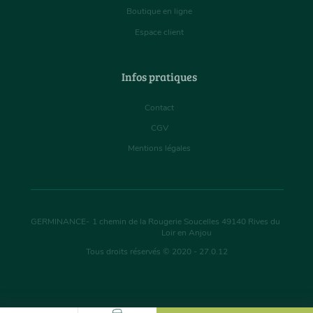
Boutique en ligne
Espace client
Infos pratiques
Contact
CGV
Mentions légales
GERMINANCE
-
1 chemin de la Rougerie Soucelles
49140
Rives du
Loir en Anjou
Tous droits réservés © 2020 - 27.0.12