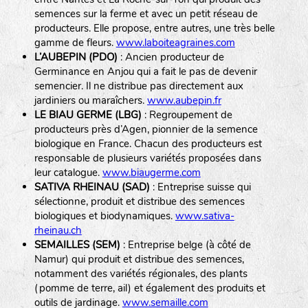
semences sur la ferme et avec un petit réseau de
producteurs. Elle propose, entre autres, une très belle
gamme de fleurs.
www.laboiteagraines.com
L’AUBEPIN (PDO)
: Ancien producteur de
Germinance en Anjou qui a fait le pas de devenir
semencier. Il ne distribue pas directement aux
jardiniers ou maraîchers.
www.aubepin.fr
LE BIAU GERME (LBG)
: Regroupement de
producteurs près d’Agen, pionnier de la semence
biologique en France. Chacun des producteurs est
responsable de plusieurs variétés proposées dans
leur catalogue.
www.biaugerme.com
SATIVA RHEINAU (SAD)
: Entreprise suisse qui
sélectionne, produit et distribue des semences
biologiques et biodynamiques.
www.sativa-
rheinau.ch
SEMAILLES (SEM)
: Entreprise belge (à côté de
Namur) qui produit et distribue des semences,
notamment des variétés régionales, des plants
(pomme de terre, ail) et également des produits et
outils de jardinage.
www.semaille.com