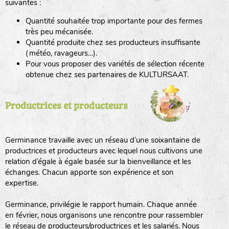
suivantes :
Quantité souhaitée trop importante pour des fermes
haies
très peu mécanisée.
Quantité produite chez ses producteurs insuffisante
zone sauvage
(météo, ravageurs…).
Pour vous proposer des variétés de sélection récente
obtenue chez ses partenaires de KULTURSAAT.
mare
Productrices et producteurs
tas de compost
Germinance travaille avec un réseau d’une soixantaine de
productrices et producteurs avec lequel nous cultivons une
relation d’égale à égale basée sur la bienveillance et les
échanges. Chacun apporte son expérience et son
fleurs
expertise.
animaux domestiques
Germinance, privilégie le rapport humain. Chaque année
en février, nous organisons une rencontre pour rassembler
le réseau de producteurs/productrices et les salariés. Nous