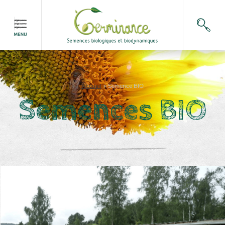
Accueil
>
Semence BIO
Semences BIO