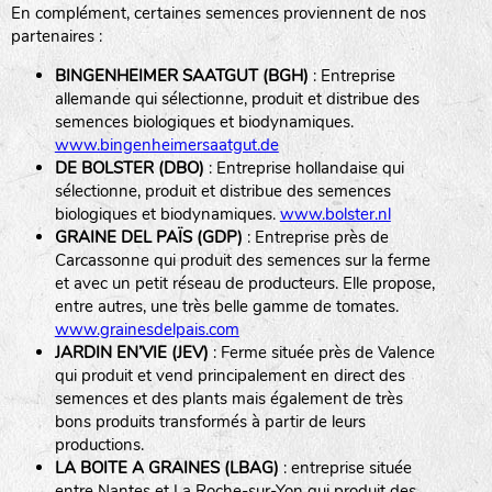
En complément, certaines semences proviennent de nos
BPA : Initiales du producteur ou du fournisseur de la
partenaires :
semence.
BINGENHEIMER SAATGUT (BGH)
: Entreprise
1 : Numéro d’ordre du lot
allemande qui sélectionne, produit et distribue des
A : Sans calibre.
semences biologiques et biodynamiques.
www.bingenheimersaatgut.de
DE BOLSTER (DBO)
: Entreprise hollandaise qui
G
: Gros
sélectionne, produit et distribue des semences
Légumes feuilles
M
: Moyen calibre
biologiques et biodynamiques.
www.bolster.nl
P
: Petit calibre
GRAINE DEL PAÏS (GDP)
: Entreprise près de
Carcassonne qui produit des semences sur la ferme
et avec un petit réseau de producteurs. Elle propose,
entre autres, une très belle gamme de tomates.
www.grainesdelpais.com
Légumes racines
JARDIN EN’VIE (JEV)
: Ferme située près de Valence
qui produit et vend principalement en direct des
Plantes aromatiques
semences et des plants mais également de très
bons produits transformés à partir de leurs
productions.
LA BOITE A GRAINES (LBAG)
: entreprise située
entre Nantes et La Roche-sur-Yon qui produit des