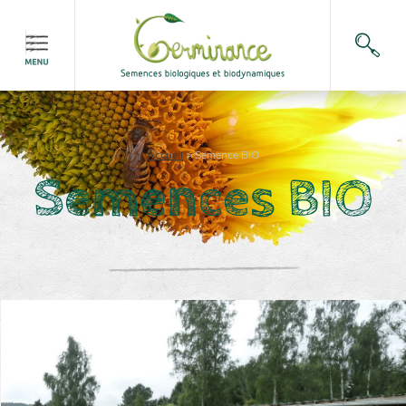
Accueil
>
Semence BIO
Semences BIO