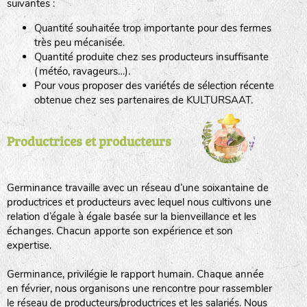
suivantes :
Quantité souhaitée trop importante pour des fermes
haies
très peu mécanisée.
Quantité produite chez ses producteurs insuffisante
zone sauvage
(météo, ravageurs…).
Pour vous proposer des variétés de sélection récente
obtenue chez ses partenaires de KULTURSAAT.
mare
Productrices et producteurs
tas de compost
Germinance travaille avec un réseau d’une soixantaine de
productrices et producteurs avec lequel nous cultivons une
relation d’égale à égale basée sur la bienveillance et les
échanges. Chacun apporte son expérience et son
fleurs
expertise.
animaux domestiques
Germinance, privilégie le rapport humain. Chaque année
en février, nous organisons une rencontre pour rassembler
le réseau de producteurs/productrices et les salariés. Nous