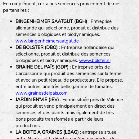
En complément, certaines semences proviennent de nos
BPA : Initiales du producteur ou du fournisseur de la
partenaires :
semence.
BINGENHEIMER SAATGUT (BGH)
: Entreprise
1 : Numéro d’ordre du lot
allemande qui sélectionne, produit et distribue des
A : Sans calibre.
semences biologiques et biodynamiques.
www.bingenheimersaatgut.de
DE BOLSTER (DBO)
: Entreprise hollandaise qui
G
: Gros
sélectionne, produit et distribue des semences
Légumes feuilles
M
: Moyen calibre
biologiques et biodynamiques.
www.bolster.nl
P
: Petit calibre
GRAINE DEL PAÏS (GDP)
: Entreprise près de
Carcassonne qui produit des semences sur la ferme
et avec un petit réseau de producteurs. Elle propose,
entre autres, une très belle gamme de tomates.
www.grainesdelpais.com
Légumes racines
JARDIN EN’VIE (JEV)
: Ferme située près de Valence
qui produit et vend principalement en direct des
Plantes aromatiques
semences et des plants mais également de très
bons produits transformés à partir de leurs
productions.
LA BOITE A GRAINES (LBAG)
: entreprise située
entre Nantes et La Roche-sur-Yon qui produit des