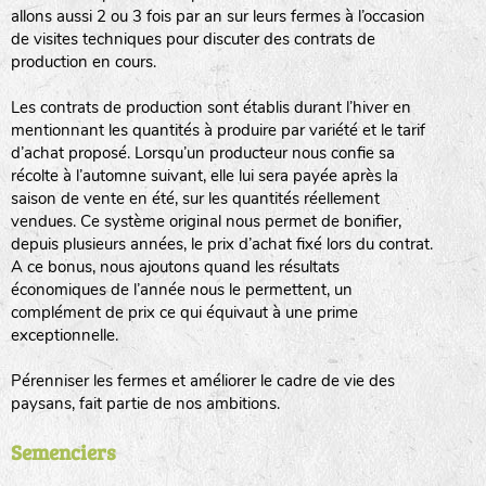
allons aussi 2 ou 3 fois par an sur leurs fermes à l’occasion
animaux sauvages
de visites techniques pour discuter des contrats de
production en cours.
biodiversité cultivée
Les contrats de production sont établis durant l’hiver en
mentionnant les quantités à produire par variété et le tarif
d’achat proposé. Lorsqu’un producteur nous confie sa
récolte à l’automne suivant, elle lui sera payée après la
saison de vente en été, sur les quantités réellement
vendues. Ce système original nous permet de bonifier,
LA RÉFÉRENCE :
F
BEL
20BPA1A (en haut à gauche)
depuis plusieurs années, le prix d’achat fixé lors du contrat.
A ce bonus, nous ajoutons quand les résultats
F : Fleurs.
économiques de l’année nous le permettent, un
Les autres catégories étant :
complément de prix ce qui équivaut à une prime
exceptionnelle.
E
: Engrais vert
L
: Légumes
Pérenniser les fermes et améliorer le cadre de vie des
A
: Aromatiques
paysans, fait partie de nos ambitions.
BEL : Code de la variété
(Ici Belle de nuit)
Semenciers
20 : Année de récolte
(ici 2020)