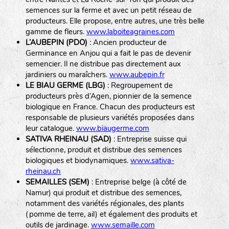
semences sur la ferme et avec un petit réseau de
producteurs. Elle propose, entre autres, une très belle
gamme de fleurs.
www.laboiteagraines.com
L’AUBEPIN (PDO)
: Ancien producteur de
Germinance en Anjou qui a fait le pas de devenir
semencier. Il ne distribue pas directement aux
jardiniers ou maraîchers.
www.aubepin.fr
LE BIAU GERME (LBG)
: Regroupement de
producteurs près d’Agen, pionnier de la semence
biologique en France. Chacun des producteurs est
responsable de plusieurs variétés proposées dans
leur catalogue.
www.biaugerme.com
SATIVA RHEINAU (SAD)
: Entreprise suisse qui
sélectionne, produit et distribue des semences
biologiques et biodynamiques.
www.sativa-
rheinau.ch
SEMAILLES (SEM)
: Entreprise belge (à côté de
Namur) qui produit et distribue des semences,
notamment des variétés régionales, des plants
(pomme de terre, ail) et également des produits et
outils de jardinage.
www.semaille.com