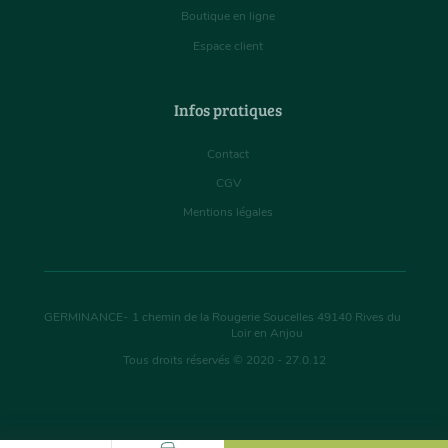
Boutique en ligne
Espace client
Infos pratiques
Contact
CGV
Mentions légales
GERMINANCE
-
1 chemin de la Rougerie Soucelles
49140
Rives du
Loir en Anjou
Tous droits réservés © 2020 - 27.0.12