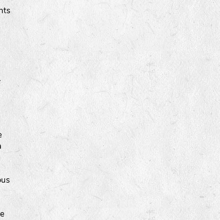
nts
.
e
a
e
ous
te