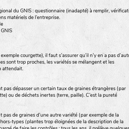
gional du GNIS : questionnaire (inadapté) à remplir, vérificat
s matériels de l’entreprise.
le
a-rheinau.ch
u GNIS
emple courgette), il faut s’assurer qu’il n’y en a pas d’aut
lles sont trop proches, les variétés se mélangent et les
 attendait.
ut pas dépasser un certain taux de graines étrangères (par
) ou de déchets inertes (terre, paille). C’est la pureté
ut pas de graines d’une autre variété (par exemple de la
ors-types (plantes trop éloignées de la description de la
hargé de faire les contrôles : tous les ans, il prélève quelque