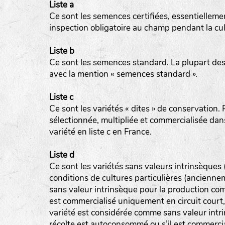
Liste a
Ce sont les semences certifiées, essentiellemen
inspection obligatoire au champ pendant la cul
Liste b
Ce sont les semences standard. La plupart des 
avec la mention « semences standard ».
Liste c
Ce sont les variétés « dites » de conservation. Po
sélectionnée, multipliée et commercialisée da
variété en liste c en France.
Liste d
Ce sont les variétés sans valeurs intrinsèques
conditions de cultures particulières (ancienn
sans valeur intrinsèque pour la production comm
est commercialisé uniquement en circuit court
variété est considérée comme sans valeur intri
récolte est autoconsommé ou s’il est commercia