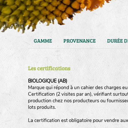
GAMME
PROVENANCE
DURÉE D
Les certifications
BIOLOGIQUE (AB)
Marque qui répond à un cahier des charges eur
Certification (2 visites par an), vérifiant surto
haies
production chez nos producteurs ou fournisseurs
zone sauvage
lots produits.
mare
La certification est obligatoire pour vendre a