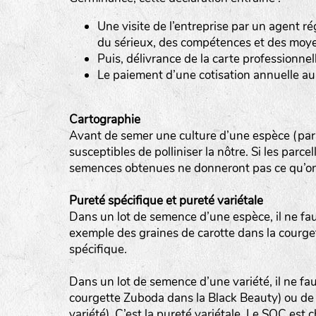
LE BIAU GERME (LBG)
Une visite de l’entreprise par un agent ré
www.biaugerme.com
du sérieux, des compétences et des moyen
SATIVA RHEINAU (SAD)
Puis, délivrance de la carte professionnel
www.sativ
Le paiement d’une cotisation annuelle a
SEMAILLES (SEM)
www.semaille.com
Cartographie
Avant de semer une culture d’une espèce (par ex
susceptibles de polliniser la nôtre. Si les parce
semences obtenues ne donneront pas ce qu’on
Pureté spécifique et pureté variétale
Dans un lot de semence d’une espèce, il ne fa
exemple des graines de carotte dans la courgette
spécifique.
Dans un lot de semence d’une variété, il ne fa
courgette Zuboda dans la Black Beauty) ou de h
variété). C’est la pureté variétale. Le SOC est c