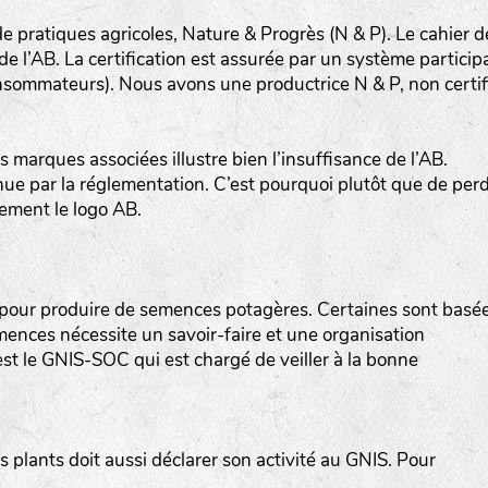
de pratiques agricoles, Nature & Progrès (N & P). Le cahier d
 l’AB. La certification est assurée par un système participa
nsommateurs). Nous avons une productrice N & P, non certif
s marques associées illustre bien l’insuffisance de l’AB.
www.bingenheimersaatgut.de
nue par la réglementation. C’est pourquoi plutôt que de per
lement le logo AB.
er.nl
r pour produire de semences potagères. Certaines sont basé
mences nécessite un savoir-faire et une organisation
’est le GNIS-SOC qui est chargé de veiller à la bonne
com
plants doit aussi déclarer son activité au GNIS. Pour
www.aubepin.fr