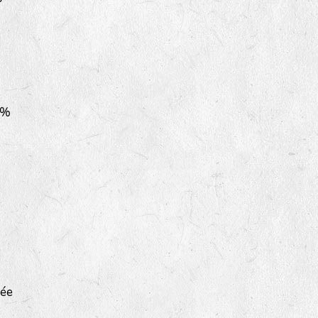
 %
sée