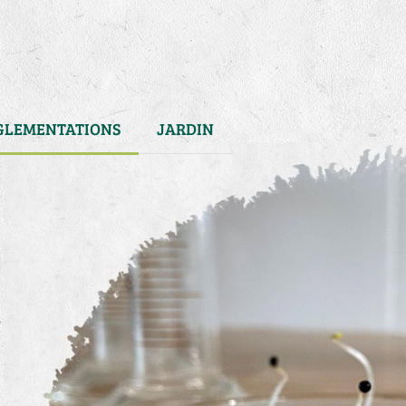
GLEMENTATIONS
JARDIN
s
)