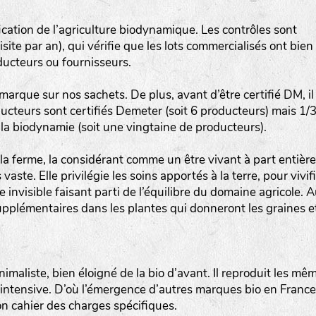
Les autres catégories étant :
ication de l’agriculture biodynamique. Les contrôles sont
E
: Engrais vert
site par an), qui vérifie que les lots commercialisés ont bien
L
: Légumes
ducteurs ou fournisseurs.
A
: Aromatiques
 marque sur nos sachets. De plus, avant d’être certifié DM, il
ducteurs sont certifiés Demeter (soit 6 producteurs) mais 1/
BEL : Code de la variété
(Ici Belle de nuit)
la biodynamie (soit une vingtaine de producteurs).
20 : Année de récolte
(ici 2020)
a ferme, la considérant comme un être vivant à part entière
BPA : Initiales du producteur ou du fournisseur de l
te. Elle privilégie les soins apportés à la terre, pour vivif
semence.
e invisible faisant parti de l’équilibre du domaine agricole. 
upplémentaires dans les plantes qui donneront les graines e
1 : Numéro d’ordre du lot
A : Sans calibre.
imaliste, bien éloigné de la bio d’avant. Il reproduit les mê
G
: Gros
 intensive. D’où l’émergence d’autres marques bio en France
M
: Moyen calibre
on cahier des charges spécifiques.
P
: Petit calibre