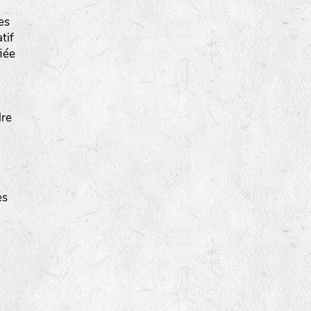
es
tif
iée
dre
es