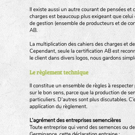
Il existe aussi un autre courant de pensées et 
charges est beaucoup plus exigeant que celui de
de gestion (ensemble de producteurs et de co
AB.
BINGENHEIMER SAATGUT (BGH)
La multiplication des cahiers des charges et de
Légumes feuilles
Cependant, seule la certification AB est recon
DE BOLSTER (DBO)
le client dans divers logos, nous gardons simp
www.bolst
Légumes racines
GRAINE DEL PAÏS (GDP)
Le règlement technique
Plantes aromatiques
www.grainesdelpais.com
Il constitue un ensemble de règles à respecte
JARDIN EN’VIE (JEV)
sur le bon sens, parce que la production de se
particuliers. D’autres sont plus discutables. C
LA BOITE A GRAINES (LBAG)
application du règlement.
www.laboiteagraines.
L’agrément des entreprises semencières
L’AUBEPIN (PDO)
Toute entreprise qui vend des semences ou des 
Germinance, cette déclaration entraine :