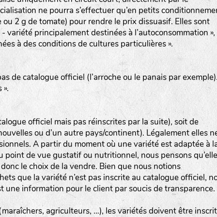
alisation ne pourra s’effectuer qu’en petits conditionneme
 ou 2 g de tomate) pour rendre le prix dissuasif. Elles sont
- variété principalement destinées à l’autoconsommation »,
ées à des conditions de cultures particulières ».
pas de catalogue officiel (l’arroche ou le panais par exemple)
 ».
talogue officiel mais pas réinscrites par la suite), soit de
 (nouvelles ou d’un autre pays/continent). Légalement elles n
sionnels. A partir du moment où une variété est adaptée à l
du point de vue gustatif ou nutritionnel, nous pensons qu’ell
 donc le choix de la vendre. Bien que nous notions
hets que la variété n’est pas inscrite au catalogue officiel, n
 une information pour le client par soucis de transparence.
araîchers, agriculteurs, …), les variétés doivent être inscri