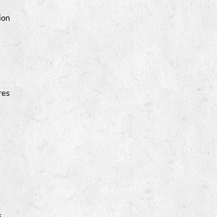
ion
res
s