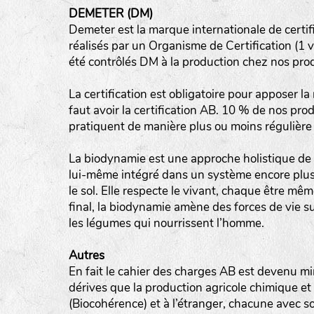
DEMETER (DM)
tas de compost
Demeter est la marque internationale de certif
réalisés par un Organisme de Certification (1 vi
fleurs
été contrôlés DM à la production chez nos pro
animaux domestiques
La certification est obligatoire pour apposer la
animaux sauvages
faut avoir la certification AB. 10 % de nos pro
biodiversité cultivée
pratiquent de manière plus ou moins régulière 
La biodynamie est une approche holistique de l
lui-même intégré dans un système encore plus vas
le sol. Elle respecte le vivant, chaque être mêm
final, la biodynamie amène des forces de vie s
les légumes qui nourrissent l’homme.
Autres
En fait le cahier des charges AB est devenu min
dérives que la production agricole chimique et
(Biocohérence) et à l’étranger, chacune avec s