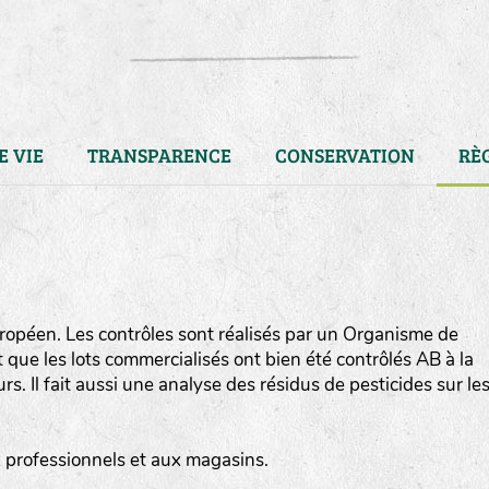
E VIE
TRANSPARENCE
CONSERVATION
RÈ
opéen. Les contrôles sont réalisés par un Organisme de
ut que les lots commercialisés ont bien été contrôlés AB à la
. Il fait aussi une analyse des résidus de pesticides sur le
LA RÉFÉRENCE :
F
BEL
20BPA1A (en haut à gauche
ux professionnels et aux magasins.
F : Fleurs.