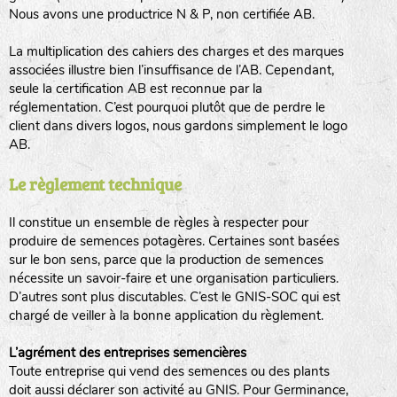
Nous avons une productrice N & P, non certifiée AB.
BPA : Initiales du producteur ou du fournisseur de la
semence.
La multiplication des cahiers des charges et des marques
BINGENHEIMER SAATGUT (BGH)
associées illustre bien l’insuffisance de l’AB. Cependant,
1 : Numéro d’ordre du lot
seule la certification AB est reconnue par la
A : Sans calibre.
réglementation. C’est pourquoi plutôt que de perdre le
www.bingenheimersaatgut.de
client dans divers logos, nous gardons simplement le logo
DE BOLSTER (DBO)
AB.
G
: Gros
Légumes feuilles
M
: Moyen calibre
www.bolster.nl
Le règlement technique
P
: Petit calibre
GRAINE DEL PAÏS (GDP)
Il constitue un ensemble de règles à respecter pour
produire de semences potagères. Certaines sont basées
sur le bon sens, parce que la production de semences
www.grainesdelpais.com
Légumes racines
nécessite un savoir-faire et une organisation particuliers.
JARDIN EN’VIE (JEV)
D’autres sont plus discutables. C’est le GNIS-SOC qui est
Plantes aromatiques
chargé de veiller à la bonne application du règlement.
L’agrément des entreprises semencières
Toute entreprise qui vend des semences ou des plants
LA BOITE A GRAINES (LBAG)
doit aussi déclarer son activité au GNIS. Pour Germinance,