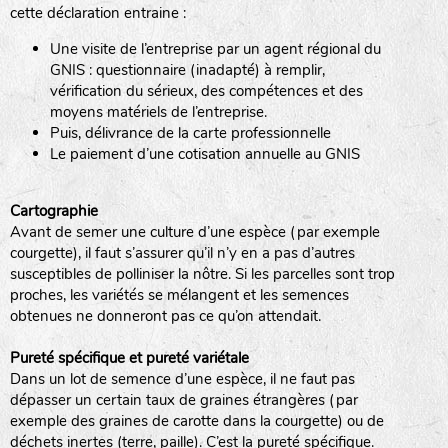
cette déclaration entraine :
Une visite de l’entreprise par un agent régional du
www.laboiteagraines.com
GNIS : questionnaire (inadapté) à remplir,
L’AUBEPIN (PDO)
vérification du sérieux, des compétences et des
moyens matériels de l’entreprise.
Puis, délivrance de la carte professionnelle
www.aubepin.fr
Le paiement d’une cotisation annuelle au GNIS
LE BIAU GERME (LBG)
Cartographie
Avant de semer une culture d’une espèce (par exemple
www.biaugerme.com
courgette), il faut s’assurer qu’il n’y en a pas d’autres
SATIVA RHEINAU (SAD)
susceptibles de polliniser la nôtre. Si les parcelles sont trop
proches, les variétés se mélangent et les semences
www.sativa-
obtenues ne donneront pas ce qu’on attendait.
rheinau.ch
SEMAILLES (SEM)
Pureté spécifique et pureté variétale
Dans un lot de semence d’une espèce, il ne faut pas
dépasser un certain taux de graines étrangères (par
exemple des graines de carotte dans la courgette) ou de
www.semaille.com
déchets inertes (terre, paille). C’est la pureté spécifique.