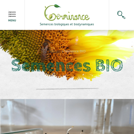
Accueil
>
Semence BIO
Semences BIO