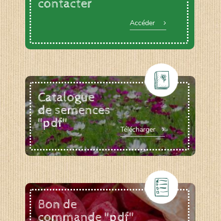
contacter
Accéder
Catalogue
de semences
"pdf"
Télécharger
Bon de
commande "pdf"