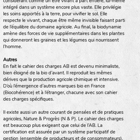
considérant comme un être vivant à part entière, lui-même
intégré dans un système encore plus vaste. Elle privilégie
animaux sauvages
les soins apportés à la terre, pour vivifier le sol. Elle
respecte le vivant, chaque être même invisible faisant parti
biodiversité cultivée
de l’équilibre du domaine agricole. Au final, la biodynamie
amène des forces de vie supplémentaires dans les plantes
qui donneront les graines et les légumes qui nourrissent
l’homme.
Autres
LA RÉFÉRENCE :
En fait le cahier des charges AB est devenu minimaliste,
F
BEL
20BPA1A (en haut à gauche)
bien éloigné de la bio d’avant. Il reproduit les mêmes
F : Fleurs.
dérives que la production agricole chimique et intensive.
Les autres catégories étant :
D’où l’émergence d’autres marques bio en France
(Biocohérence) et à l’étranger, chacune avec son cahier
E
: Engrais vert
des charges spécifiques.
L
: Légumes
A
: Aromatiques
Il existe aussi un autre courant de pensées et de pratiques
agricoles, Nature & Progrès (N & P). Le cahier des charges
est beaucoup plus exigeant que celui de l’AB. La
BEL : Code de la variété
(Ici Belle de nuit)
certification est assurée par un système participatif de
20 : Année de récolte
(ici 2020)
gestion (ensemble de producteurs et de consommateurs).