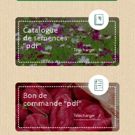
Catalogue
de semences
"pdf"
Télécharger
Bon de
commande "pdf"
Télécharger