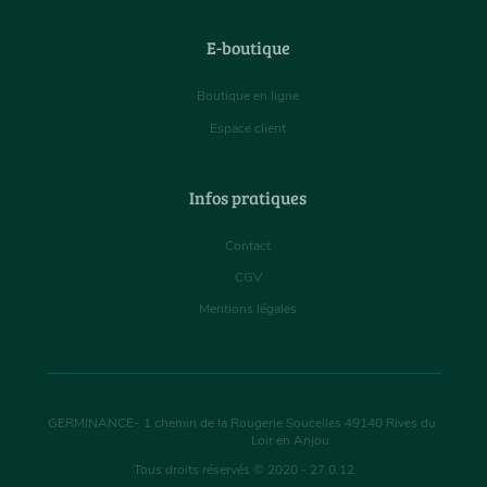
E-boutique
Boutique en ligne
Espace client
Infos pratiques
Contact
CGV
Mentions légales
GERMINANCE
-
1 chemin de la Rougerie Soucelles
49140
Rives du
Loir en Anjou
Tous droits réservés © 2020 - 27.0.12