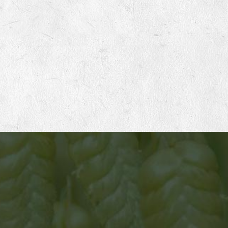
ATELIER 1
Mise en place des productions de semences
Germinance travaille avec un réseau d’une cinquantaine
de productrices et producteurs français en agriculture
biologique, sur des petites fermes à taille humaine. Chaque
hiver nous établissons en concertation avec eux le
planning de nos productions pour les 2 années à venir.
Nous adaptons notre demande selon leurs souhaits et
leurs possibilités. Nous privilégions une relation d’égale à
égale, basée sur le respect, les échanges et l’entraide.
Nous visons une rémunération la plus élevée possible pour
leur travail afin de pérenniser leur ferme et d’améliorer leur
cadre de vie.