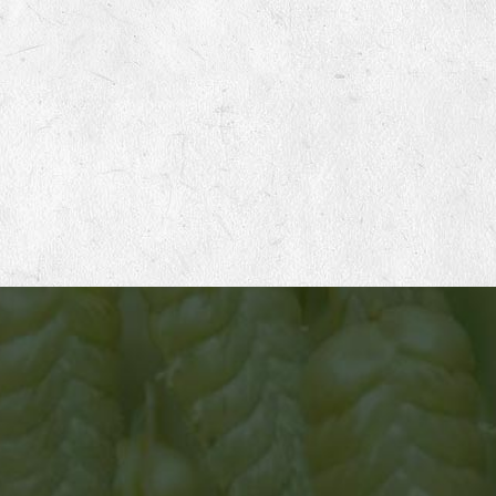
ATELIER 1
Mise en place des productions de semences
Germinance travaille avec un réseau d’une cinquantaine
de productrices et producteurs français en agriculture
biologique, sur des petites fermes à taille humaine. Chaque
hiver nous établissons en concertation avec eux le
planning de nos productions pour les 2 années à venir.
Nous adaptons notre demande selon leurs souhaits et
leurs possibilités. Nous privilégions une relation d’égale à
égale, basée sur le respect, les échanges et l’entraide.
Nous visons une rémunération la plus élevée possible pour
leur travail afin de pérenniser leur ferme et d’améliorer leur
cadre de vie.