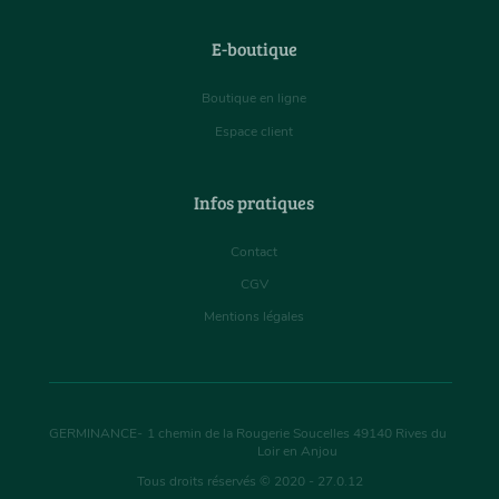
E-boutique
Boutique en ligne
Espace client
Infos pratiques
Contact
CGV
Mentions légales
GERMINANCE
-
1 chemin de la Rougerie Soucelles
49140
Rives du
Loir en Anjou
Tous droits réservés © 2020 - 27.0.12