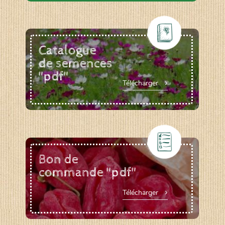
Catalogue
de semences
"pdf"
Télécharger
Bon de
commande "pdf"
Télécharger