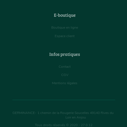
E-boutique
Boutique en ligne
Espace client
Infos pratiques
Contact
CGV
Mentions légales
GERMINANCE
-
1 chemin de la Rougerie Soucelles
49140
Rives du
Loir en Anjou
Tous droits réservés © 2020 - 27.0.12