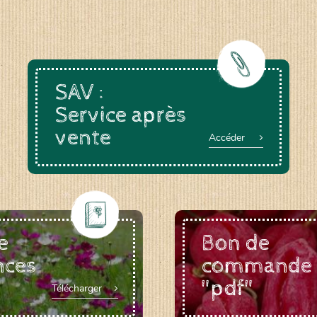
SAV :
Service après
vente
Accéder
e
Bon de
nces
commande
"pdf"
Télécharger