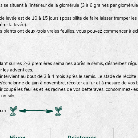
s se situent à l’intérieur de la glomérule (3 à 6 graines par glomérul
e levée est de 10 à 15 jours (possibilité de faire laisser tremper l
érer la levée).
s plants ont deux-trois vraies feuilles, vous pouvez commencer à écla
ilant sur les 2-3 premières semaines après le semis, désherbez régu
r les adventices.
 intervient au bout de 3 à 4 mois après le semis. Le stade de récolte 
 s’échelonne de juin à novembre, récolter au fur et à mesure de vos b
r coupé les feuilles et les racines de vos betteraves, consommez-les
un silo.
0 cm
Hiver
Printemps