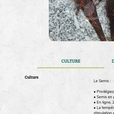
CULTURE
Culture
Le Semis :
• Privilégie
• Semis en pl
• En ligne, 
• La tempér
stimulation 