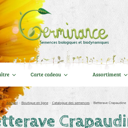
ître
Carte cadeau
Assortiment
Accueil
>
Boutique en ligne
>
Catalogue des semences
>
Betterave Crapaudine
tterave Crapaud