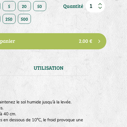
Quantité
5
20
50
250
500
 panier
2.00 €
UTILISATION
Maintenez le sol humide jusqu’à la levée.
s.
 à 40 cm.
s en dessous de 10°C, le froid provoque une