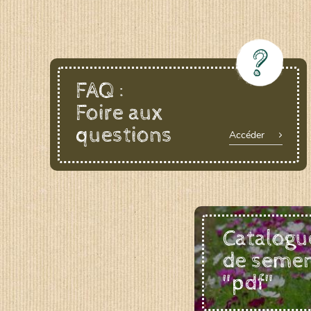
FAQ :
Foire aux
questions
Accéder
Catalogu
de seme
"pdf"