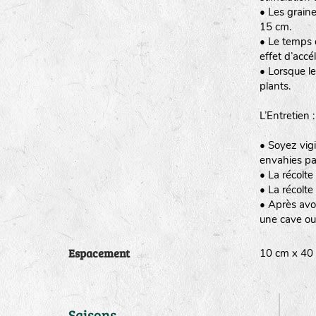
• Les graine
15 cm.
• Le temps d
effet d’accél
• Lorsque le
plants.
L’Entretien :
• Soyez vig
envahies pa
• La récolte
• La récolte
• Après avoi
une cave ou 
Espacement
10 cm x 4
Saisons