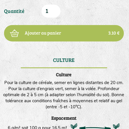
Quantité
Ajouter au panier
3.10 €
CULTURE
DE
Culture
Pour la culture de céréale, semer en lignes distantes de 20 cm.
Pour la culture d’engrais vert, semer à la volée. Profondeur
optimale de 2 à 5 cm (à adapter selon l’humidité du sol). Bonne
tolérance aux conditions fraîches à moyennes et relatif au gel
(entre -5 et -10°C).
Espacement
6 g/m² soit 100 g pour 16,5 m²