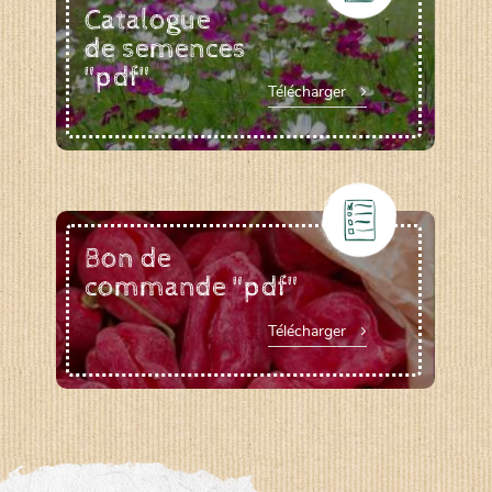
Catalogue
de semences
"pdf"
Télécharger
Bon de
commande "pdf"
Télécharger