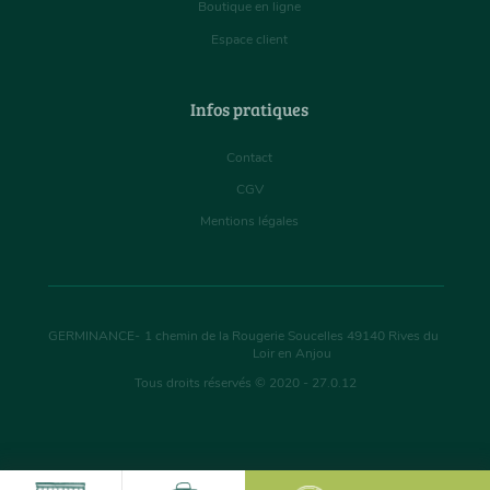
Boutique en ligne
Espace client
Infos pratiques
Contact
CGV
Mentions légales
GERMINANCE
-
1 chemin de la Rougerie Soucelles
49140
Rives du
Loir en Anjou
Tous droits réservés © 2020 - 27.0.12