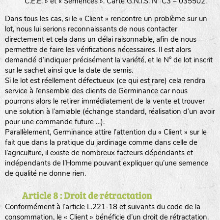
C.E.E. » et « Semences ». Carte G.N.I.S. N° C3 – 035502.
Dans tous les cas, si le « Client » rencontre un problème sur un
lot, nous lui serions reconnaissants de nous contacter
directement et cela dans un délai raisonnable, afin de nous
permettre de faire les vérifications nécessaires. Il est alors
demandé d’indiquer précisément la variété, et le N° de lot inscrit
sur le sachet ainsi que la date de semis.
Si le lot est réellement défectueux (ce qui est rare) cela rendra
service à l’ensemble des clients de Germinance car nous
pourrons alors le retirer immédiatement de la vente et trouver
une solution à l’amiable (échange standard, réalisation d’un avoir
pour une commande future …).
Parallèlement, Germinance attire l’attention du « Client » sur le
fait que dans la pratique du jardinage comme dans celle de
l’agriculture, il existe de nombreux facteurs dépendants et
indépendants de l’Homme pouvant expliquer qu’une semence
de qualité ne donne rien.
Article 8 : Droit de rétractation
Conformément à l’article L.221-18 et suivants du code de la
consommation, le « Client » bénéficie d’un droit de rétractation.