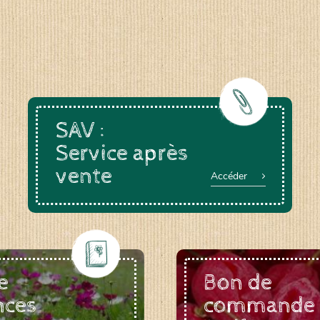
SAV :
Service après
vente
Accéder
e
Bon de
nces
commande