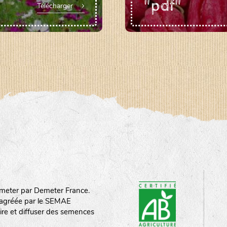
"pdf"
Télécharger
meter par Demeter France.
st agréée par le SEMAE
ire et diffuser des semences