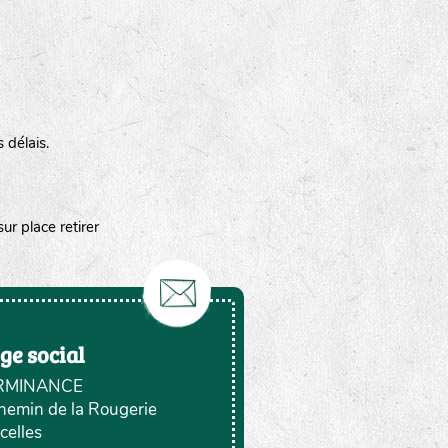
 délais.
r place retirer
ge social
RMINANCE
chemin de la Rougerie
celles