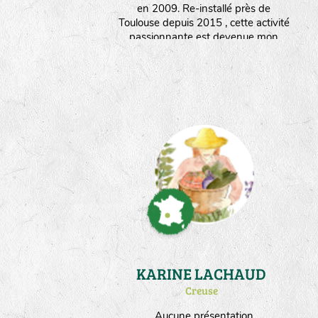
en 2009. Re-installé près de
Toulouse depuis 2015 , cette activité
passionnante est devenue mon
métier et je travaille pour plusieurs
semenciers. Ma surface de culture
dédiée aux semences est partagée
entre les engrais verts multipliés sur
1ha et les potagères sur 5000m².
KARINE LACHAUD
Creuse
Aucune présentation