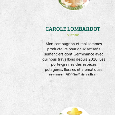
CAROLE LOMBARDOT
Vienne
Mon compagnon et moi sommes
producteurs pour deux artisans
semenciers dont Germinance avec
qui nous travaillons depuis 2016. Les
porte-graines des espèces
potagères, florales et aromatiques
occupent 5000m² de culture.
Instalée en plaine céréalière
valonnée et semi boisée, la ferme
produit aussi des céréales et du
fourrage. Nous orientons nos choix
vers un maximum d'espèces
produites en culture sèche.