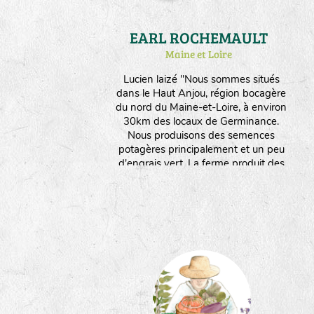
EARL ROCHEMAULT
Maine et Loire
Lucien laizé "Nous sommes situés
dans le Haut Anjou, région bocagère
du nord du Maine-et-Loire, à environ
30km des locaux de Germinance.
Nous produisons des semences
potagères principalement et un peu
d'engrais vert. La ferme produit des
semences depuis 1996 et s'est
convertie à l'agriculture biologique
depuis mon arrivée en 2012.
Aujourd'hui, l'ensemble de
l'exploitation (20ha) est conduite en
agriculture biologique et fait vivre 4
personnes, uniquement avec la
multiplication de semences (6ha -
environ 30 variétés/espèces
différentes)."