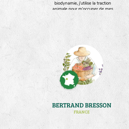
biodynamie, j'utilise la traction
animale pour m'occuper de mes
5000m² de jardins bocagers situés
en Creuse. Sur ma ferme, la
ressource en eau est limitée.Ce qui
m'oblige à réfléchir à des stratégies
d'économies d'eau,mais surtout à
adapter mes plantes au stress
hydrique."
BERTRAND BRESSON
FRANCE