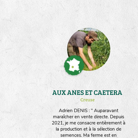
naturellement la rusticité des
souches de fleurs et de légumes qui
me sont confiées. J'ai expérimenté
dans mon parcours des techniques
permacoles et je suis sensible à la
Biodynamie; j'utilise aujourd'hui
l'approche Herody pour me guider
dans la fertilisation et le travail du
sol. Après avoir été salarié de
Germinance il y a une dizaine
d'années, je suis heureux de
contribuer encore à l'aventure par
des compétences que j'y ai acquises.
AUX ANES ET CAETERA
Creuse
Adrien DENIS : " Auparavant
maraîcher en vente directe. Depuis
2021, je me consacre entièrement à
la production et à la sélection de
semences. Ma ferme est en