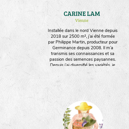
CARINE LAM
Vienne
Installée dans le nord Vienne depuis
2018 sur 2500 m², j’ai été formée
par Philippe Martin, producteur pour
Germinance depuis 2008. Il m’a
transmis ses connaissances et sa
passion des semences paysannes.
Depuis j’ai diversifié les variétés, je
multiplie des plantes potagères, des
aromatiques et médicinales, des
fleurs. Je travaille manuellement et
interviens le moins possible sur les
plantes pour favoriser leur rusticité et
leur adaptation. Je produits
également des plants issus de ces
semences. J’aime l’infinie poésie par
laquelle la nature se réinvente à
travers les graines !