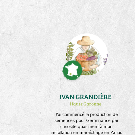
Instalée en plaine céréalière
valonnée et semi boisée, la ferme
produit aussi des céréales et du
fourrage. Nous orientons nos choix
vers un maximum d'espèces
produites en culture sèche.
IVAN GRANDIÈRE
Haute Garonne
J'ai commencé la production de
semences pour Germinance par
curiosité quasiment à mon
installation en maraîchage en Anjou