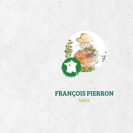
(http://francois.germani.free.fr/). Je
me consacre désormais à des
activités de traduction et publication
de l'oeuvre en tri-articulation sociale
de .Steiner
(http://www.triarticulation.fr/)
FRANÇOIS PIERRON
Indre