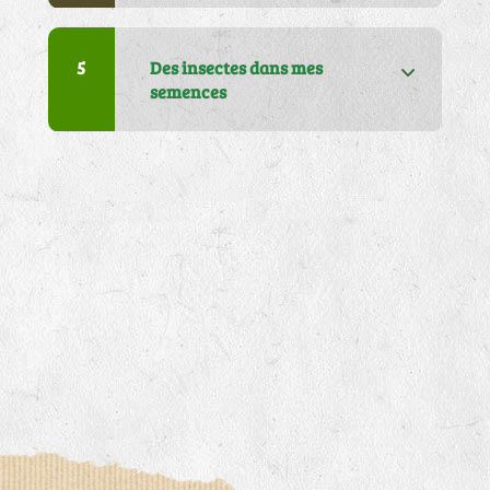
articles dans mon colis
5
Des insectes dans mes
semences
5
J'ai un problème sur ma
facture
6
J'attends ma commande, je
ne l'ai pas reçue