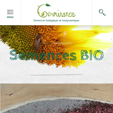
Accueil
>
Semence BIO
Semences BIO