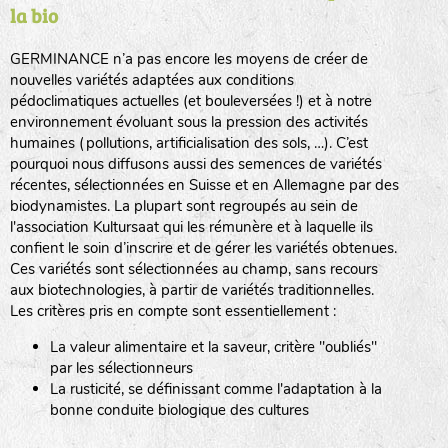
la bio
BPA : Initiales du producteur ou du fournisseur de la
semence.
GERMINANCE n’a pas encore les moyens de créer de
BINGENHEIMER SAATGUT (BGH)
nouvelles variétés adaptées aux conditions
1 : Numéro d’ordre du lot
pédoclimatiques actuelles (et bouleversées !) et à notre
A : Sans calibre.
environnement évoluant sous la pression des activités
www.bingenheimersaatgut.de
humaines (pollutions, artificialisation des sols, …). C’est
DE BOLSTER (DBO)
pourquoi nous diffusons aussi des semences de variétés
G
: Gros
Légumes feuilles
récentes, sélectionnées en Suisse et en Allemagne par des
M
: Moyen calibre
www.bolster.nl
biodynamistes. La plupart sont regroupés au sein de
P
: Petit calibre
GRAINE DEL PAÏS (GDP)
l'association Kultursaat qui les rémunère et à laquelle ils
confient le soin d’inscrire et de gérer les variétés obtenues.
Ces variétés sont sélectionnées au champ, sans recours
aux biotechnologies, à partir de variétés traditionnelles.
www.grainesdelpais.com
Légumes racines
Les critères pris en compte sont essentiellement :
JARDIN EN’VIE (JEV)
La valeur alimentaire et la saveur, critère "oubliés"
Plantes aromatiques
par les sélectionneurs
La rusticité, se définissant comme l'adaptation à la
bonne conduite biologique des cultures
LA BOITE A GRAINES (LBAG)