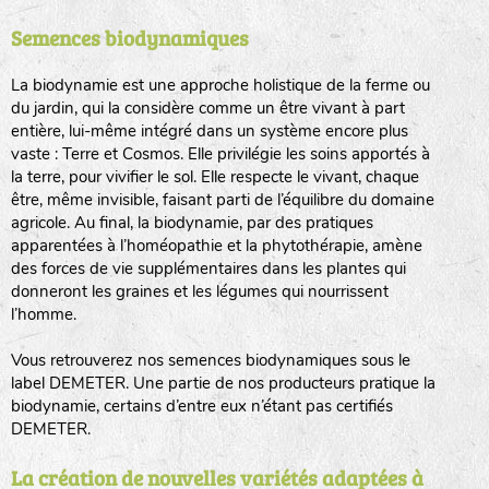
Semences biodynamiques
animaux sauvages
biodiversité cultivée
La biodynamie est une approche holistique de la ferme ou
du jardin, qui la considère comme un être vivant à part
entière, lui-même intégré dans un système encore plus
vaste : Terre et Cosmos. Elle privilégie les soins apportés à
la terre, pour vivifier le sol. Elle respecte le vivant, chaque
être, même invisible, faisant parti de l’équilibre du domaine
agricole. Au final, la biodynamie, par des pratiques
LA RÉFÉRENCE :
F
BEL
20BPA1A (en haut à gauche)
apparentées à l’homéopathie et la phytothérapie, amène
des forces de vie supplémentaires dans les plantes qui
F : Fleurs.
donneront les graines et les légumes qui nourrissent
Les autres catégories étant :
l’homme.
E
: Engrais vert
Vous retrouverez nos semences biodynamiques sous le
L
: Légumes
label DEMETER. Une partie de nos producteurs pratique la
A
: Aromatiques
biodynamie, certains d’entre eux n’étant pas certifiés
DEMETER.
BEL : Code de la variété
(Ici Belle de nuit)
20 : Année de récolte
(ici 2020)
La création de nouvelles variétés adaptées à