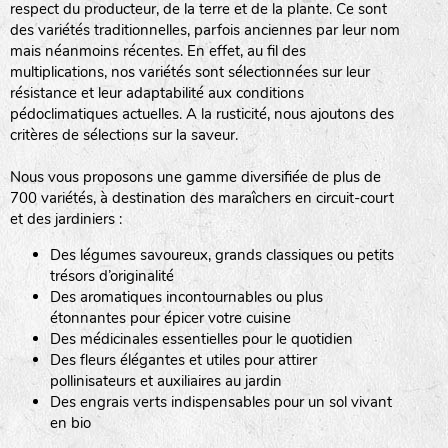
respect du producteur, de la terre et de la plante. Ce sont
des variétés traditionnelles, parfois anciennes par leur nom
haies
mais néanmoins récentes. En effet, au fil des
multiplications, nos variétés sont sélectionnées sur leur
zone sauvage
résistance et leur adaptabilité aux conditions
pédoclimatiques actuelles. A la rusticité, nous ajoutons des
critères de sélections sur la saveur.
mare
Nous vous proposons une gamme diversifiée de plus de
700 variétés, à destination des maraîchers en circuit-court
et des jardiniers :
Des légumes savoureux, grands classiques ou petits
tas de compost
trésors d’originalité
Des aromatiques incontournables ou plus
étonnantes pour épicer votre cuisine
Des médicinales essentielles pour le quotidien
fleurs
Des fleurs élégantes et utiles pour attirer
pollinisateurs et auxiliaires au jardin
animaux domestiques
Des engrais verts indispensables pour un sol vivant
en bio