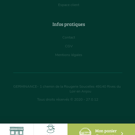
Espace client
Infos pratiques
Contact
CGV
Mentions légales
GERMINANCE
-
1 chemin de la Rougerie Soucelles
49140
Rives du
Loir en Anjou
Tous droits réservés © 2020 - 27.0.12
Mon panier