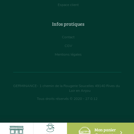
Espace client
Infos pratiques
Contact
CGV
Mentions légales
GERMINANCE
-
1 chemin de la Rougerie Soucelles
49140
Rives du
Loir en Anjou
Tous droits réservés © 2020 - 27.0.12
Mon panier