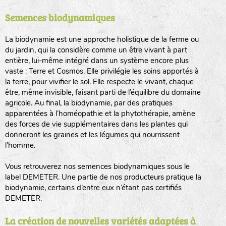
Semences biodynamiques
animaux sauvages
biodiversité cultivée
La biodynamie est une approche holistique de la ferme ou
du jardin, qui la considère comme un être vivant à part
entière, lui-même intégré dans un système encore plus
vaste : Terre et Cosmos. Elle privilégie les soins apportés à
la terre, pour vivifier le sol. Elle respecte le vivant, chaque
être, même invisible, faisant parti de l’équilibre du domaine
agricole. Au final, la biodynamie, par des pratiques
LA RÉFÉRENCE :
F
BEL
20BPA1A (en haut à gauche)
apparentées à l’homéopathie et la phytothérapie, amène
des forces de vie supplémentaires dans les plantes qui
F : Fleurs.
donneront les graines et les légumes qui nourrissent
Les autres catégories étant :
l’homme.
E
: Engrais vert
Vous retrouverez nos semences biodynamiques sous le
L
: Légumes
label DEMETER. Une partie de nos producteurs pratique la
A
: Aromatiques
biodynamie, certains d’entre eux n’étant pas certifiés
DEMETER.
BEL : Code de la variété
(Ici Belle de nuit)
20 : Année de récolte
(ici 2020)
La création de nouvelles variétés adaptées à