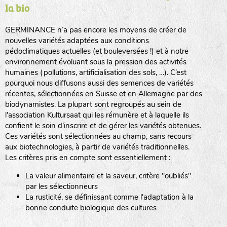
la bio
BPA : Initiales du producteur ou du fournisseur de la
semence.
GERMINANCE n’a pas encore les moyens de créer de
BINGENHEIMER SAATGUT (BGH)
nouvelles variétés adaptées aux conditions
1 : Numéro d’ordre du lot
pédoclimatiques actuelles (et bouleversées !) et à notre
A : Sans calibre.
environnement évoluant sous la pression des activités
www.bingenheimersaatgut.de
humaines (pollutions, artificialisation des sols, …). C’est
DE BOLSTER (DBO)
pourquoi nous diffusons aussi des semences de variétés
G
: Gros
Légumes feuilles
récentes, sélectionnées en Suisse et en Allemagne par des
M
: Moyen calibre
www.bolster.nl
biodynamistes. La plupart sont regroupés au sein de
P
: Petit calibre
GRAINE DEL PAÏS (GDP)
l'association Kultursaat qui les rémunère et à laquelle ils
confient le soin d’inscrire et de gérer les variétés obtenues.
Ces variétés sont sélectionnées au champ, sans recours
aux biotechnologies, à partir de variétés traditionnelles.
www.grainesdelpais.com
Légumes racines
Les critères pris en compte sont essentiellement :
JARDIN EN’VIE (JEV)
La valeur alimentaire et la saveur, critère "oubliés"
Plantes aromatiques
par les sélectionneurs
La rusticité, se définissant comme l'adaptation à la
bonne conduite biologique des cultures
LA BOITE A GRAINES (LBAG)