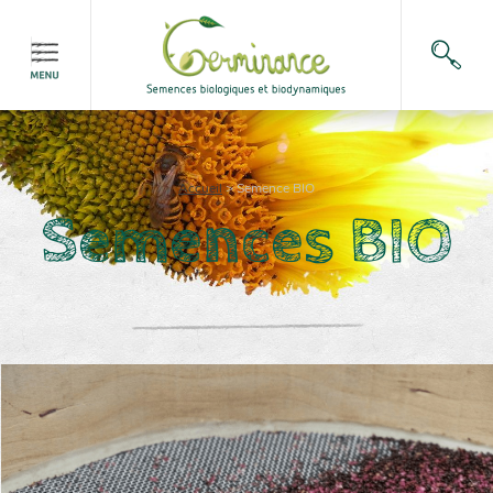
Accueil
>
Semence BIO
Semences BIO