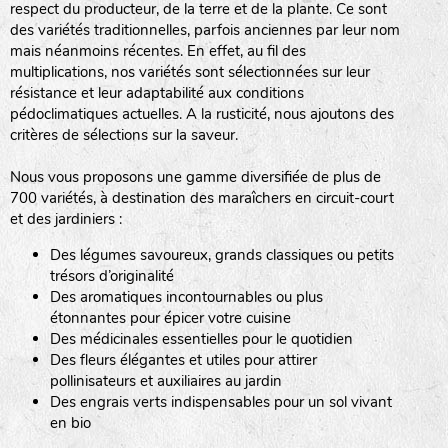
respect du producteur, de la terre et de la plante. Ce sont
des variétés traditionnelles, parfois anciennes par leur nom
haies
mais néanmoins récentes. En effet, au fil des
multiplications, nos variétés sont sélectionnées sur leur
zone sauvage
résistance et leur adaptabilité aux conditions
pédoclimatiques actuelles. A la rusticité, nous ajoutons des
critères de sélections sur la saveur.
mare
Nous vous proposons une gamme diversifiée de plus de
700 variétés, à destination des maraîchers en circuit-court
et des jardiniers :
Des légumes savoureux, grands classiques ou petits
tas de compost
trésors d’originalité
Des aromatiques incontournables ou plus
étonnantes pour épicer votre cuisine
Des médicinales essentielles pour le quotidien
fleurs
Des fleurs élégantes et utiles pour attirer
pollinisateurs et auxiliaires au jardin
animaux domestiques
Des engrais verts indispensables pour un sol vivant
en bio