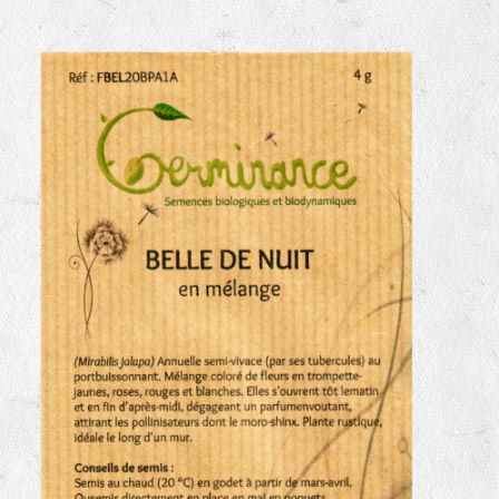
haies
zone sauvage
mare
tas de compost
fleurs
animaux domestiques