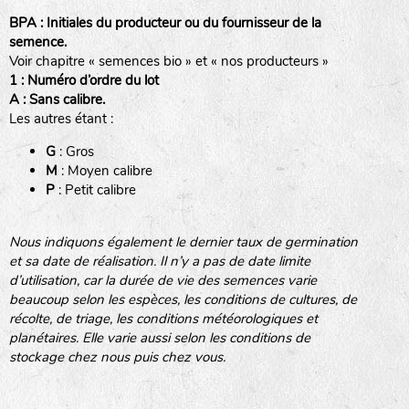
BPA : Initiales du producteur ou du fournisseur de la
semence.
Voir chapitre « semences bio » et « nos producteurs »
BINGENHEIMER SAATGUT (BGH)
1 : Numéro d’ordre du lot
A : Sans calibre.
Les autres étant :
www.bingenheimersaatgut.de
DE BOLSTER (DBO)
G
: Gros
Légumes feuilles
M
: Moyen calibre
www.bolster.nl
P
: Petit calibre
GRAINE DEL PAÏS (GDP)
Nous indiquons également le dernier taux de germination
et sa date de réalisation. Il n’y a pas de date limite
www.grainesdelpais.com
d’utilisation, car la durée de vie des semences varie
Légumes racines
JARDIN EN’VIE (JEV)
beaucoup selon les espèces, les conditions de cultures, de
récolte, de triage, les conditions météorologiques et
Plantes aromatiques
planétaires. Elle varie aussi selon les conditions de
stockage chez nous puis chez vous.
LA BOITE A GRAINES (LBAG)