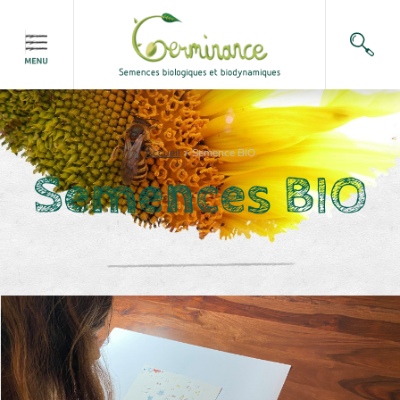
Accueil
>
Semence BIO
Semences BIO