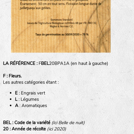
animaux sauvages
biodiversité cultivée
LA RÉFÉRENCE :
F
BEL
20BPA1A (en haut à gauche)
F : Fleurs.
Les autres catégories étant :
E
: Engrais vert
L
: Légumes
A
: Aromatiques
BEL : Code de la variété
(Ici Belle de nuit)
20 : Année de récolte
(ici 2020)