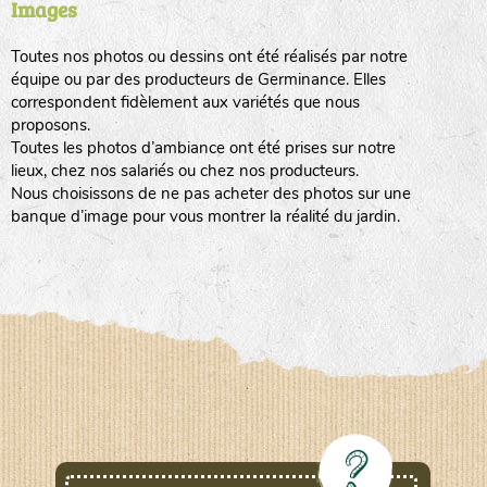
Images
Toutes nos photos ou dessins ont été réalisés par notre
www.laboiteagraines.com
équipe ou par des producteurs de Germinance. Elles
L’AUBEPIN (PDO)
correspondent fidèlement aux variétés que nous
proposons.
Toutes les photos d’ambiance ont été prises sur notre
www.aubepin.fr
lieux, chez nos salariés ou chez nos producteurs.
LE BIAU GERME (LBG)
Nous choisissons de ne pas acheter des photos sur une
banque d’image pour vous montrer la réalité du jardin.
www.biaugerme.com
SATIVA RHEINAU (SAD)
www.sativa-
rheinau.ch
SEMAILLES (SEM)
www.semaille.com